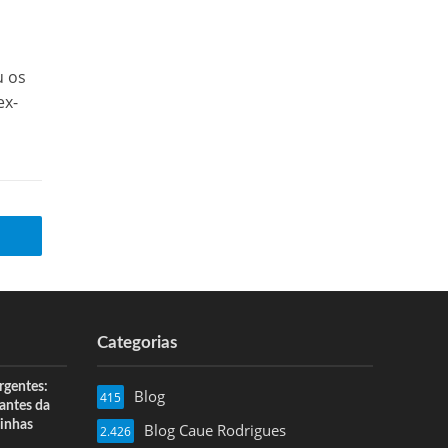
u os
ex-
Categorias
rgentes:
Blog
415
 antes da
inhas
Blog Caue Rodrigues
2.426