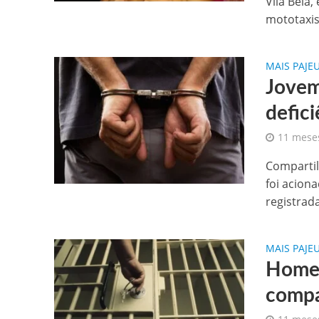
Vila Bela,
mototaxist
MAIS PAJE
Jovem
defic
11 mese
Compartilh
foi acion
registrada
MAIS PAJE
Homem
compa