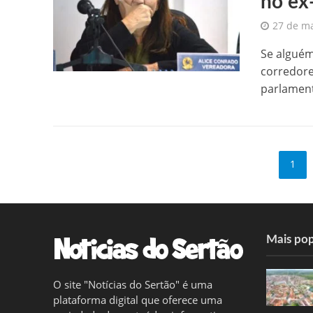
no ex
27 de m
Se alguém
corredore
parlament
1
Mais pop
O site "Notícias do Sertão" é uma
plataforma digital que oferece uma