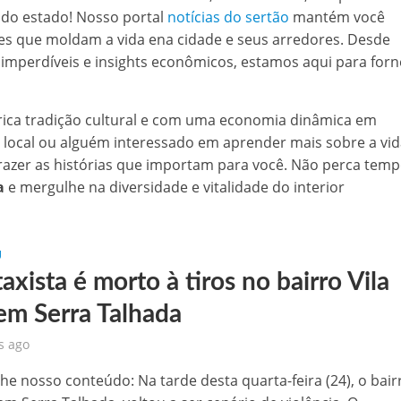
r do estado! Nosso portal
notícias do sertão
mantém você
 de sementes e destaca parceria estratégica com Raquel Lyra e Marconi Santana
s que moldam a vida ena cidade e seus arredores. Desde
is imperdíveis e insights econômicos, estamos aqui para for
níveis nesta terça-feira (03)
templada com seis minicomputadores pelo Governo do Estado
rica tradição cultural e com uma economia dinâmica em
 local ou alguém interessado em aprender mais sobre a vid
 na BR-407, em Petrolina
azer as histórias que importam para você. Não perca temp
a
e mergulhe na diversidade e vitalidade do interior
aulinho Mototaxi
U
xista é morto à tiros no bairro Vila
 em Serra Talhada
s ago
he nosso conteúdo: Na tarde desta quarta-feira (24), o bair