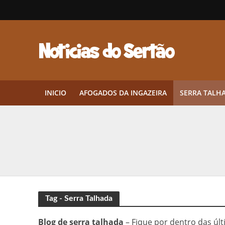
INICIO
AFOGADOS DA INGAZEIRA
SERRA TALH
Herbicidas pré-emergentes: por q
CEP em Pernambuco: por que cons
Por que Tantos Brasileiros Têm 
Twin Disponibiliza Bónus de Arr
Tag - Serra Talhada
Twin lança torneio semanal “Mes
Blog de serra talhada
– Fique por dentro das últ