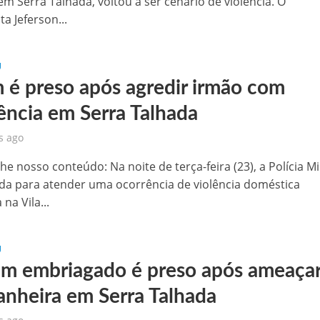
 em Serra Talhada, voltou a ser cenário de violência. O
a Jeferson...
U
 é preso após agredir irmão com
iência em Serra Talhada
s ago
e nosso conteúdo: Na noite de terça-feira (23), a Polícia Mil
ada para atender uma ocorrência de violência doméstica
 na Vila...
U
 embriagado é preso após ameaça
nheira em Serra Talhada