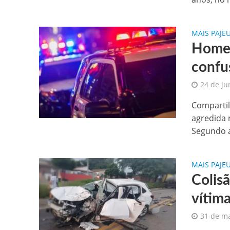
MAIS PAJE
Homem
confu
24 de ju
Compartil
agredida 
Segundo a 
MAIS PAJE
Colisã
vítim
31 de m