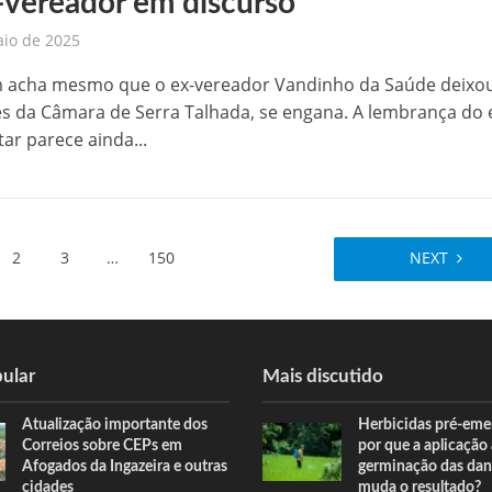
-vereador em discurso
aio de 2025
 acha mesmo que o ex-vereador Vandinho da Saúde deixo
s da Câmara de Serra Talhada, se engana. A lembrança do 
ar parece ainda...
2
3
…
150
NEXT
ular
Mais discutido
Atualização importante dos
Herbicidas pré-eme
Correios sobre CEPs em
por que a aplicação
Afogados da Ingazeira e outras
germinação das dan
cidades
muda o resultado?