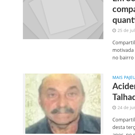
compa
quanti
25 de ju
Compartil
motivada 
no bairro
MAIS PAJE
Acide
Talha
24 de ju
Compartil
desta terç
anos, no m