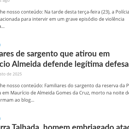
s ago
he nosso conteúdo: Na tarde desta terça-feira (23), a Políci
i acionada para intervir em um grave episódio de violência
...
U
iares de sargento que atirou em
cio Almeida defende legítima defesa
sto de 2025
he nosso conteúdo: Familiares do sargento da reserva da 
u em Maurício de Almeida Gomes da Cruz, morto na noite d
irmam ao blog...
U
rra Talhada, homem embriagado ata