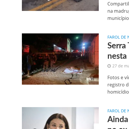
Compartil
na madrug
município 
FAROL DE 
Serra
nesta 
27 de m
Fotos e ví
registro 
homicídio 
FAROL DE 
Ainda