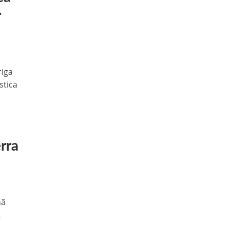
r
riga
stica
rra
hã
2