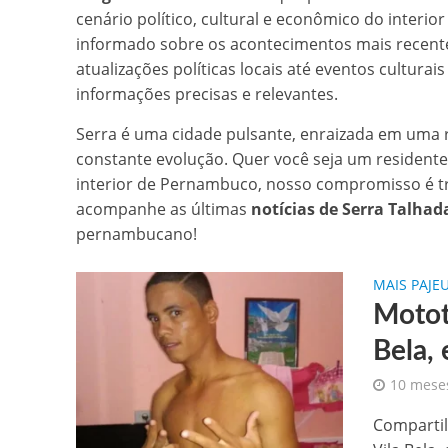
cenário político, cultural e econômico do interio
Gilberto Ribeiro celebra chegada
informado sobre os acontecimentos mais recente
atualizações políticas locais até eventos cultura
Confira as vagas de emprego dispo
informações precisas e relevantes.
Santa Cruz da Baixa Verde é con
Serra é uma cidade pulsante, enraizada em uma 
constante evolução. Quer você seja um residente
PRF resgata 132 aves silvestres
interior de Pernambuco, nosso compromisso é tr
acompanhe as últimas
notícias de Serra Talhad
Comunicamos o falecimento de P
pernambucano!
MAIS PAJE
Motota
Bela,
10 mese
Compartil