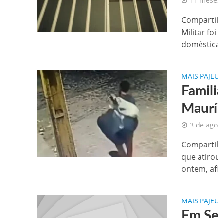
11 mese
Compartil
Militar fo
doméstica
MAIS PAJE
Famil
Maurí
3 de ago
Compartil
que atiro
ontem, af
MAIS PAJE
Em Se