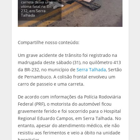
carreta deixa uma
vítima fatal na BR-
232, em Serra
Talhada
Compartilhe nosso conteúdo:
Um grave acidente de trânsito foi registrado na
madrugada deste sábado (31), no quilômetro 413
da BR-232, no município de
Serra Talhada
, Sertão
de Pernambuco. A colisão frontal envolveu um
carro de passeio e uma carreta.
De acordo com informações da Polícia Rodoviária
Federal (PRF), o motorista do automóvel ficou
gravemente ferido e foi socorrido para o Hospital
Regional Eduardo Campos, em Serra Talhada. No
entanto, apesar do atendimento médico, ele não
resistiu aos ferimentos e veio a óbito na unidade
hospitalar.