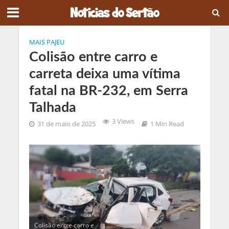
MAIS PAJEU
Colisão entre carro e
carreta deixa uma vítima
fatal na BR-232, em Serra
Talhada
3 Views
31 de maio de 2025
1 Min Read
Colisão entre carro e