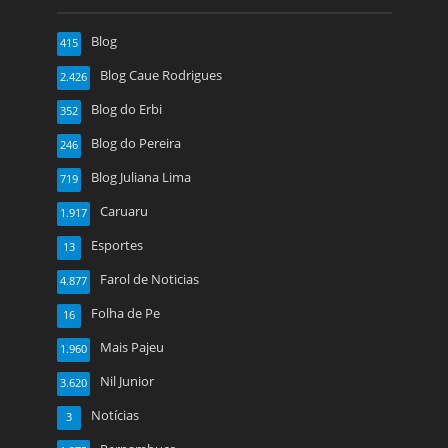
Blog
415
Blog Caue Rodrigues
2.426
Blog do Erbi
352
Blog do Pereira
246
Blog Juliana Lima
719
Caruaru
1.917
Esportes
13
Farol de Noticias
4.877
Folha de Pe
16
Mais Pajeu
1.960
Nil Junior
3.620
Notícias
3