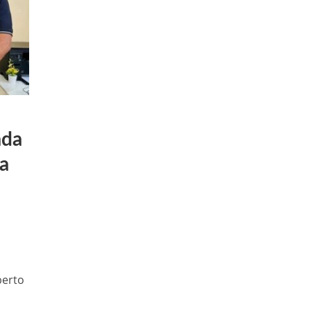
ada
a
berto