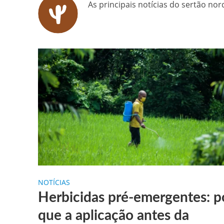
As principais notícias do sertão no
Gilberto Ribeiro celebra chegada
Confira as vagas de emprego dispo
Santa Cruz da Baixa Verde é con
PRF resgata 132 aves silvestres
Comunicamos o falecimento de P
NOTÍCIAS
Herbicidas pré-emergentes: p
que a aplicação antes da