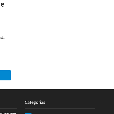
de
nda-
Categorias
: por que