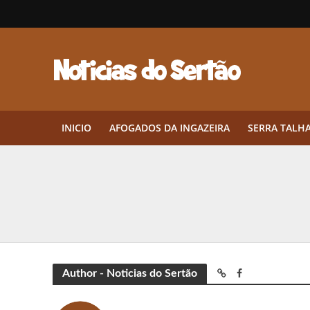
INICIO
AFOGADOS DA INGAZEIRA
SERRA TALH
Herbicidas pré-emergentes: por q
CEP em Pernambuco: por que cons
Por que Tantos Brasileiros Têm 
Twin Disponibiliza Bónus de Arr
Author - Noticias do Sertão
Twin lança torneio semanal “Mes