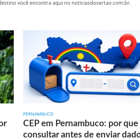
rdestino você encontra aqui no noticiasdosertao.com.br.
 de sementes e destaca parceria estratégica com Raquel Lyra e Marconi Santana
níveis nesta terça-feira (03)
templada com seis minicomputadores pelo Governo do Estado
 na BR-407, em Petrolina
aulinho Mototaxi
PERNAMBUCO
or
CEP em Pernambuco: por que
consultar antes de enviar dad