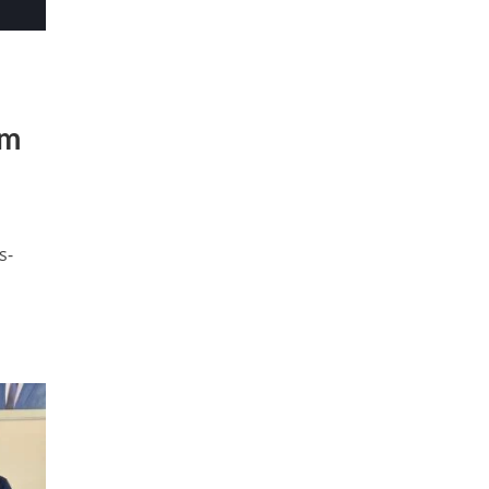
em
s-