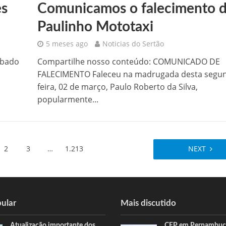
es
Comunicamos o falecimento 
Paulinho Mototaxi
5 meses ago
Noticias do Sertão
ábado
Compartilhe nosso conteúdo: COMUNICADO DE
FALECIMENTO Faleceu na madrugada desta segu
feira, 02 de março, Paulo Roberto da Silva,
popularmente...
2
3
…
1.213
NEXT
ular
Mais discutido
Atualização importante dos
CEP em Pernambuco