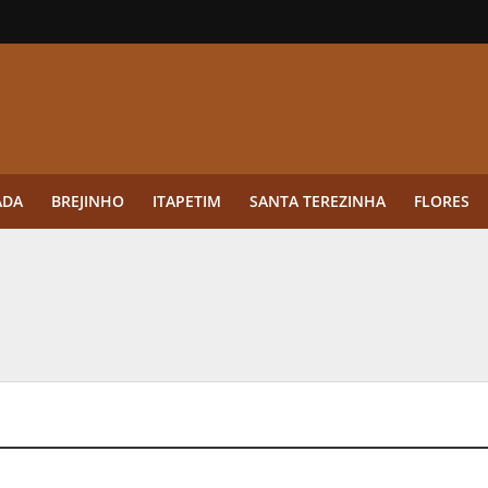
ADA
BREJINHO
ITAPETIM
SANTA TEREZINHA
FLORES
ue a aplicação antes da germinação das daninhas muda o resultado?
ultar antes de enviar dados
o Visto Americano Negado — e Como Evitar Esse Erro
anque Cripto até 3.000 € em Três Depósitos
tres das Rodadas” focado em multiplicadores