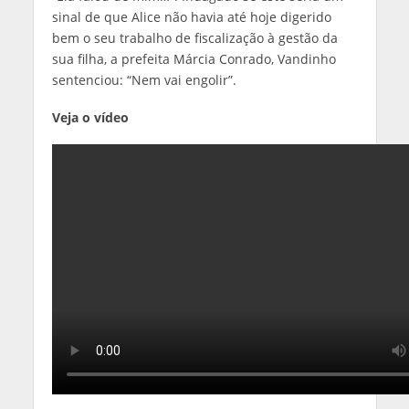
sinal de que Alice não havia até hoje digerido
bem o seu trabalho de fiscalização à gestão da
sua filha, a prefeita Márcia Conrado, Vandinho
sentenciou: “Nem vai engolir”.
Veja o vídeo