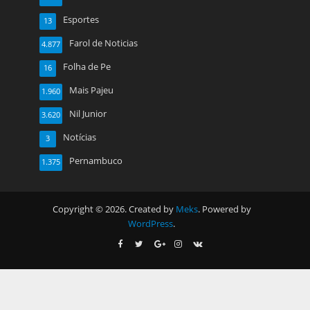
Esportes
13
Farol de Noticias
4.877
Folha de Pe
16
Mais Pajeu
1.960
Nil Junior
3.620
Notícias
3
Pernambuco
1.375
Copyright © 2026. Created by
Meks
. Powered by
WordPress
.