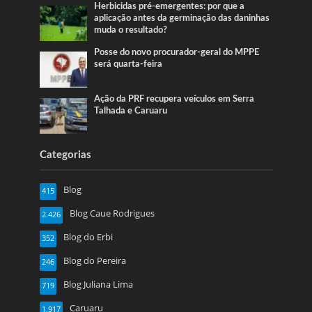
Herbicidas pré-emergentes: por que a
aplicação antes da germinação das daninhas
muda o resultado?
Posse do novo procurador-geral do MPPE
será quarta-feira
Ação da PRF recupera veículos em Serra
Talhada e Caruaru
Categorias
Blog
415
Blog Caue Rodrigues
2.426
Blog do Erbi
352
Blog do Pereira
246
Blog Juliana Lima
719
Caruaru
1.917