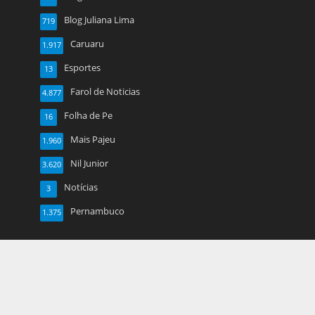
Blog Juliana Lima
719
Caruaru
1.917
Esportes
13
Farol de Noticias
4.877
Folha de Pe
16
Mais Pajeu
1.960
Nil Junior
3.620
Notícias
3
Pernambuco
1.375
Copyright © 2026. Created by
Meks
. Powered by
WordPress
.