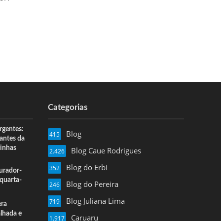
Categorias
rgentes:
Blog
415
 antes da
inhas
Blog Caue Rodrigues
2.426
Blog do Erbi
352
urador-
quarta-
Blog do Pereira
246
Blog Juliana Lima
719
era
alhada e
Caruaru
1.917