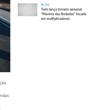
BLOG
Twin lança torneio semanal
“Mestres das Rodadas” focado
em multiplicadores
ação
endas
o