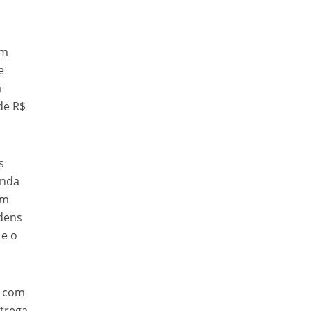
em
e
a
de R$
s
unda
om
rdens
 e o
, com
ntrega