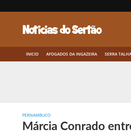
INICIO
AFOGADOS DA INGAZEIRA
SERRA TALH
Herbicidas pré-emergentes: por q
CEP em Pernambuco: por que cons
Por que Tantos Brasileiros Têm 
PERNAMBUCO
Twin Disponibiliza Bónus de Arr
Márcia Conrado ent
Twin lança torneio semanal “Mes