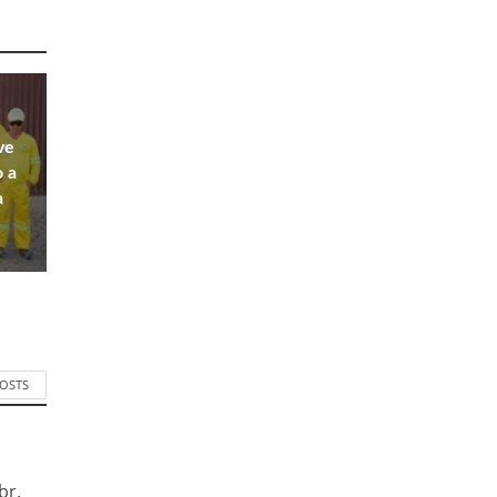
ve
o a
a
POSTS
br.