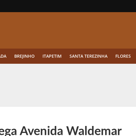
ADA
BREJINHO
ITAPETIM
SANTA TEREZINHA
FLORES
ue a aplicação antes da germinação das daninhas muda o resultado?
ultar antes de enviar dados
o Visto Americano Negado — e Como Evitar Esse Erro
anque Cripto até 3.000 € em Três Depósitos
rega Avenida Waldemar
tres das Rodadas” focado em multiplicadores