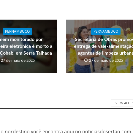
PERNAMBUCO
PERNAMBUCO
em monitorado por
Secretaria de Obras promo
eira eletrônica é morto a
entrega de vale-alimentaçã
a Cohab, em Serra Talhada
agentes de limpeza urban
27 de maio de 2025
27 de maio de 2025
VIEW ALL 
tão nordestino você encontra aqui no noticiasdosertao.com.