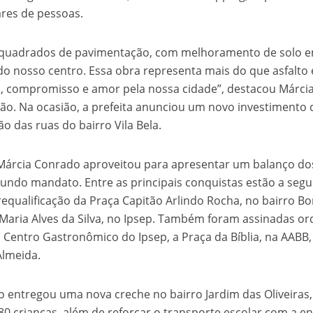
ares de pessoas.
s quadrados de pavimentação, com melhoramento de solo 
do nosso centro. Essa obra representa mais do que asfalto 
o, compromisso e amor pela nossa cidade”, destacou Márci
o. Na ocasião, a prefeita anunciou um novo investimento 
ão das ruas do bairro Vila Bela.
 Márcia Conrado aproveitou para apresentar um balanço do
gundo mandato. Entre as principais conquistas estão a seg
requalificação da Praça Capitão Arlindo Rocha, no bairro B
 Maria Alves da Silva, no Ipsep. Também foram assinadas o
 Centro Gastronômico do Ipsep, a Praça da Bíblia, na AABB,
Almeida.
o entregou uma nova creche no bairro Jardim das Oliveiras
80 crianças, além de reforçar o transporte escolar com a e