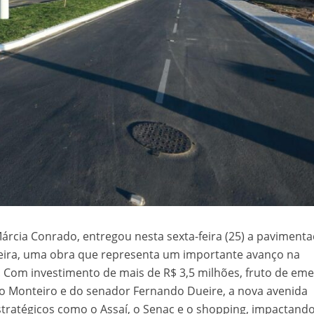
Márcia Conrado, entregou nesta sexta-feira (25) a paviment
eira, uma obra que representa um importante avanço na
 Com investimento de mais de R$ 3,5 milhões, fruto de em
o Monteiro e do senador Fernando Dueire, a nova avenida
tratégicos como o Assaí, o Senac e o shopping, impactand