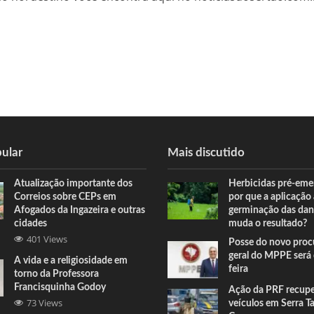
ular
Mais discutido
Atualização importante dos
Herbicidas pré-eme
Correios sobre CEPs em
por que a aplicação
Afogados da Ingazeira e outras
germinação das dan
cidades
muda o resultado?
401 Views
Posse do novo proc
geral do MPPE será 
A vida e a religiosidade em
feira
torno da Professora
Francisquinha Godoy
Ação da PRF recup
73 Views
veículos em Serra T