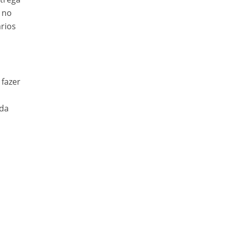
% no
ários
 fazer
ada