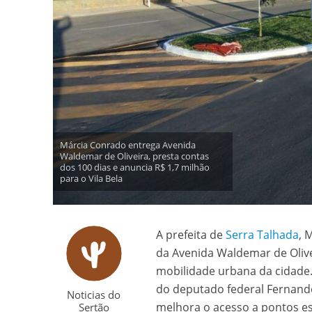
Márcia Conrado entrega Avenida
Waldemar de Oliveira, presta contas
dos 100 dias e anuncia R$ 1,7 milhão
para o Vila Bela
A prefeita de
Serra Talhada
, 
da Avenida Waldemar de Oliv
mobilidade urbana da cidade.
do deputado federal Fernand
Noticias do
melhora o acesso a pontos es
Sertão