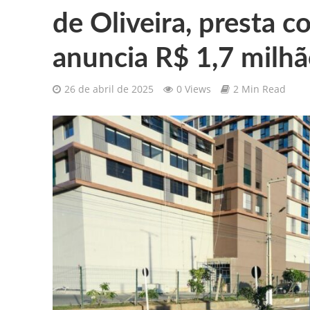
de Oliveira, presta c
Gilberto Ribeiro celebra chegada
anuncia R$ 1,7 milhã
Confira as vagas de emprego dispo
26 de abril de 2025
0 Views
2 Min Read
Santa Cruz da Baixa Verde é con
PRF resgata 132 aves silvestres
Comunicamos o falecimento de P