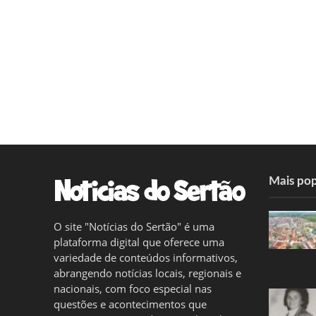
Mais pop
O site "Notícias do Sertão" é uma
plataforma digital que oferece uma
variedade de conteúdos informativos,
abrangendo notícias locais, regionais e
nacionais, com foco especial nas
questões e acontecimentos que