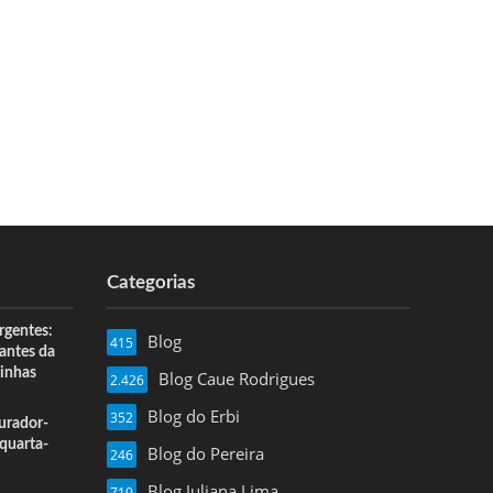
Categorias
rgentes:
Blog
415
 antes da
inhas
Blog Caue Rodrigues
2.426
Blog do Erbi
352
urador-
quarta-
Blog do Pereira
246
Blog Juliana Lima
719