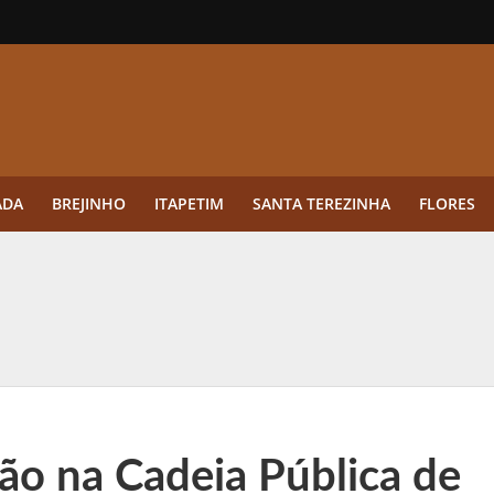
ADA
BREJINHO
ITAPETIM
SANTA TEREZINHA
FLORES
ue a aplicação antes da germinação das daninhas muda o resultado?
ultar antes de enviar dados
o Visto Americano Negado — e Como Evitar Esse Erro
anque Cripto até 3.000 € em Três Depósitos
ção na Cadeia Pública de
tres das Rodadas” focado em multiplicadores