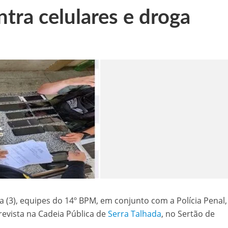
ntra celulares e droga
 de sementes e destaca parceria estratégica com Raquel Lyra e Marconi Santana
níveis nesta terça-feira (03)
templada com seis minicomputadores pelo Governo do Estado
 na BR-407, em Petrolina
aulinho Mototaxi
 (3), equipes do 14º BPM, em conjunto com a Polícia Penal,
evista na Cadeia Pública de
Serra Talhada
, no Sertão de