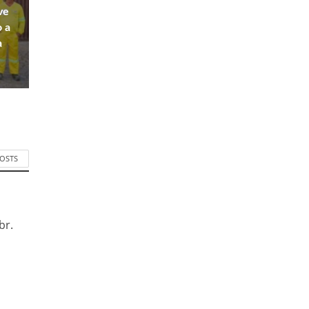
ve
o a
a
POSTS
br.