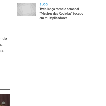
BLOG
Twin lança torneio semanal
“Mestres das Rodadas” focado
em multiplicadores
i de
o.
na,