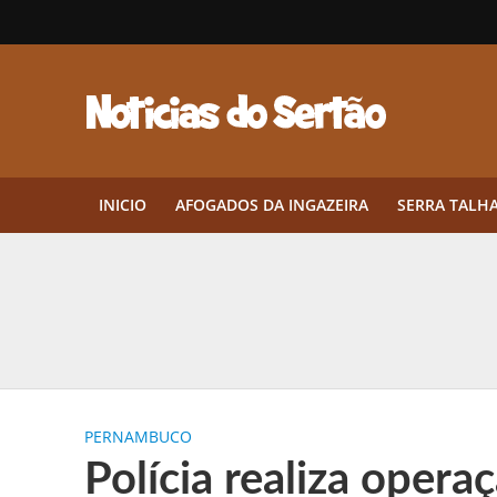
INICIO
AFOGADOS DA INGAZEIRA
SERRA TALH
Herbicidas pré-emergentes: por q
CEP em Pernambuco: por que cons
Por que Tantos Brasileiros Têm 
PERNAMBUCO
Twin Disponibiliza Bónus de Arr
Polícia realiza opera
Twin lança torneio semanal “Mes