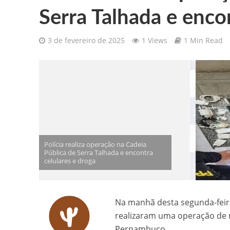
Serra Talhada e enco
Gilberto Ribeiro celebra chegada
3 de fevereiro de 2025
1 Views
1 Min Read
Confira as vagas de emprego dispo
Santa Cruz da Baixa Verde é con
PRF resgata 132 aves silvestres
Comunicamos o falecimento de P
Polícia realiza operação na Cadeia
Pública de Serra Talhada e encontra
celulares e droga
Na manhã desta segunda-feira
realizaram uma operação de r
Pernambuco.