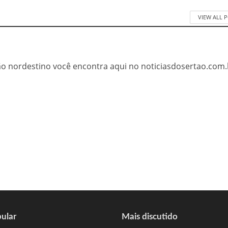
VIEW ALL 
tão nordestino você encontra aqui no noticiasdosertao.com.
ular
Mais discutido