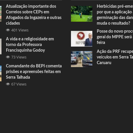
Atualização importante dos
Herbicidas pré-eme
Correios sobre CEPs em
por que a aplicação
Afogados da Ingazeira e outras
germinação das dan
cidades
muda o resultado?
401 Views
Posse do novo proc
geral do MPPE será 
A vida e a religiosidade em
feira
torno da Professora
Francisquinha Godoy
Ação da PRF recup
73 Views
veículos em Serra T
Caruaru
Comandante do BEPI comenta
prisões e apreensões feitas em
Serra Talhada
67 Views