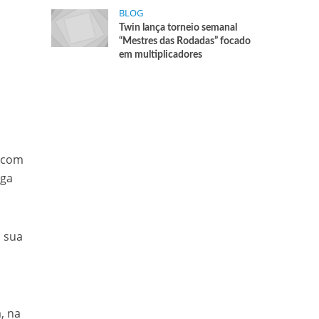
BLOG
Twin lança torneio semanal
“Mestres das Rodadas” focado
em multiplicadores
r com
lga
 sua
, na