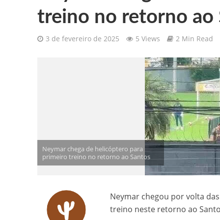
treino no retorno ao
Gilberto Ribeiro celebra chegada
3 de fevereiro de 2025
5 Views
2 Min Read
Confira as vagas de emprego dispo
Santa Cruz da Baixa Verde é con
PRF resgata 132 aves silvestres
Comunicamos o falecimento de P
Neymar chega de helicóptero para
primeiro treino no retorno ao Santos
Neymar chegou por volta das 
treino neste retorno ao Sant