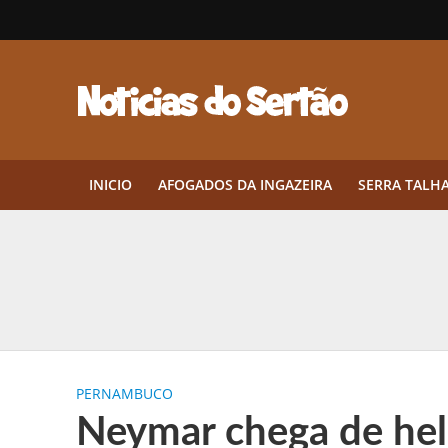
INICIO
AFOGADOS DA INGAZEIRA
SERRA TALH
Herbicidas pré-emergentes: por q
CEP em Pernambuco: por que cons
Por que Tantos Brasileiros Têm 
PERNAMBUCO
Twin Disponibiliza Bónus de Arr
Neymar chega de hel
Twin lança torneio semanal “Mes