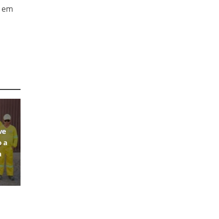
o em
ve
o a
a