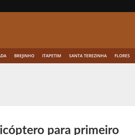
ADA
BREJINHO
ITAPETIM
SANTA TEREZINHA
FLORES
ue a aplicação antes da germinação das daninhas muda o resultado?
ultar antes de enviar dados
o Visto Americano Negado — e Como Evitar Esse Erro
anque Cripto até 3.000 € em Três Depósitos
icóptero para primeiro
tres das Rodadas” focado em multiplicadores