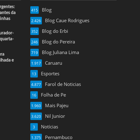
rgentes:
Blog
415
 antes da
inhas
Blog Caue Rodrigues
2.426
Blog do Erbi
352
urador-
quarta-
Blog do Pereira
246
Blog Juliana Lima
719
era
alhada e
Caruaru
1.917
Esportes
13
Farol de Noticias
4.877
Folha de Pe
16
Mais Pajeu
1.960
Nil Junior
3.620
Notícias
3
Pernambuco
1.375