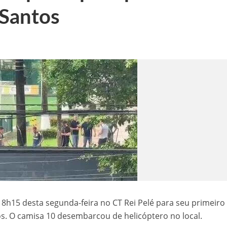
 Santos
 de sementes e destaca parceria estratégica com Raquel Lyra e Marconi Santana
níveis nesta terça-feira (03)
templada com seis minicomputadores pelo Governo do Estado
 na BR-407, em Petrolina
aulinho Mototaxi
8h15 desta segunda-feira no CT Rei Pelé para seu primeiro
os. O camisa 10 desembarcou de helicóptero no local.