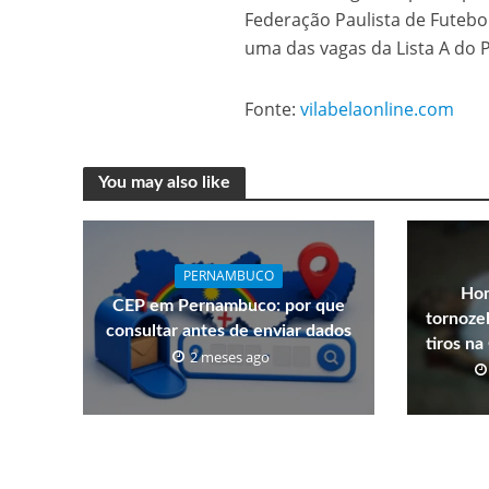
Federação Paulista de Futebol
uma das vagas da Lista A do P
Fonte:
vilabelaonline.com
You may also like
PERNAMBUCO
Hom
CEP em Pernambuco: por que
tornozel
consultar antes de enviar dados
tiros n
2 meses ago