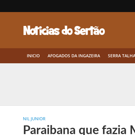
INICIO
AFOGADOS DA INGAZEIRA
SERRA TALH
Herbicidas pré-emergentes: por q
CEP em Pernambuco: por que cons
Por que Tantos Brasileiros Têm 
NIL JUNIOR
Twin Disponibiliza Bónus de Arr
Paraibana que fazia
Twin lança torneio semanal “Mes