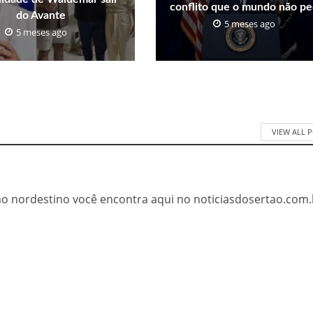
conflito que o mundo não pe
do Avante
5 meses ago
5 meses ago
VIEW ALL 
tão nordestino você encontra aqui no noticiasdosertao.com.