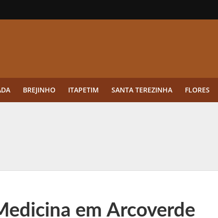
ADA
BREJINHO
ITAPETIM
SANTA TEREZINHA
FLORES
ue a aplicação antes da germinação das daninhas muda o resultado?
ultar antes de enviar dados
o Visto Americano Negado — e Como Evitar Esse Erro
anque Cripto até 3.000 € em Três Depósitos
 Medicina em Arcoverde
tres das Rodadas” focado em multiplicadores