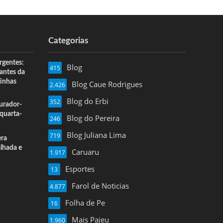
Categorias
rgentes:
Blog
415
 antes da
inhas
Blog Caue Rodrigues
2.426
Blog do Erbi
352
urador-
quarta-
Blog do Pereira
246
Blog Juliana Lima
719
era
alhada e
Caruaru
1.917
Esportes
13
Farol de Noticias
4.877
Folha de Pe
16
Mais Pajeu
1.960