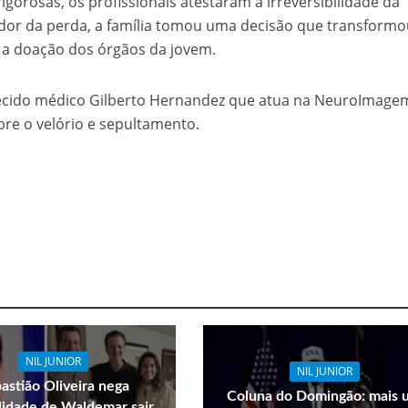
 rigorosas, os profissionais atestaram a irreversibilidade da
a dor da perda, a família tomou uma decisão que transformo
 a doação dos órgãos da jovem.
nhecido médico Gilberto Hernandez que atua na NeuroImage
re o velório e sepultamento.
NIL JUNIOR
NIL JUNIOR
astião Oliveira nega
Coluna do Domingão: mais 
ilidade de Waldemar sair