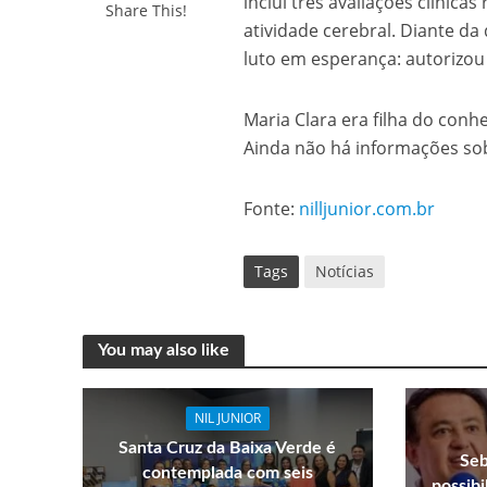
inclui três avaliações clínicas
Share This!
atividade cerebral. Diante d
luto em esperança: autorizou
Maria Clara era filha do co
Ainda não há informações sob
Fonte:
nilljunior.com.br
Tags
Notícias
You may also like
NIL JUNIOR
Santa Cruz da Baixa Verde é
Seb
contemplada com seis
possib