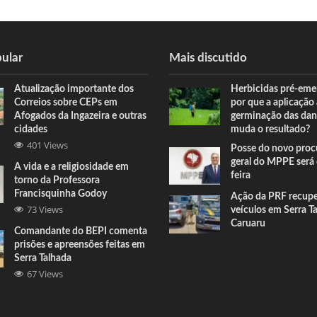
ular
Mais discutido
Atualização importante dos
Herbicidas pré-eme
Correios sobre CEPs em
por que a aplicação
Afogados da Ingazeira e outras
germinação das dan
cidades
muda o resultado?
401 Views
Posse do novo proc
geral do MPPE será 
A vida e a religiosidade em
feira
torno da Professora
Francisquinha Godoy
Ação da PRF recup
73 Views
veículos em Serra T
Caruaru
Comandante do BEPI comenta
prisões e apreensões feitas em
Serra Talhada
67 Views