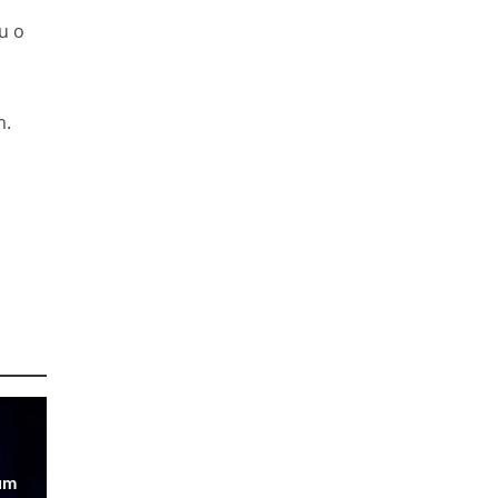
u o
m.
um