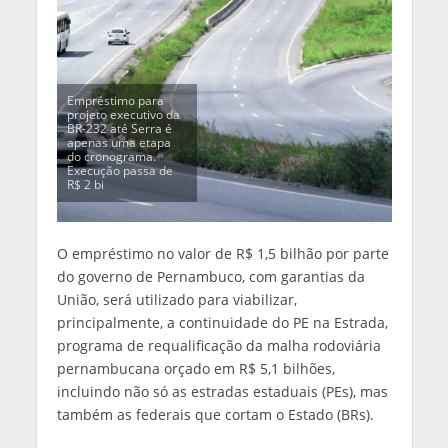
Empréstimo para
projeto executivo da
BR-232 até Serra é
apenas uma etapa
do cronograma.
Execução passa de
R$ 2 bi
O empréstimo no valor de R$ 1,5 bilhão por parte
do governo de Pernambuco, com garantias da
União, será utilizado para viabilizar,
principalmente, a continuidade do PE na Estrada,
programa de requalificação da malha rodoviária
pernambucana orçado em R$ 5,1 bilhões,
incluindo não só as estradas estaduais (PEs), mas
também as federais que cortam o Estado (BRs).