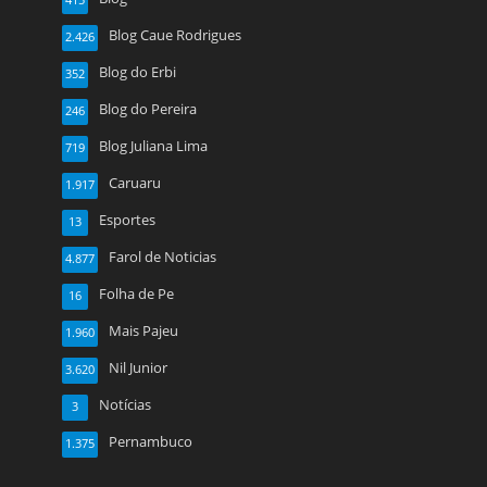
415
Blog Caue Rodrigues
2.426
Blog do Erbi
352
Blog do Pereira
246
Blog Juliana Lima
719
Caruaru
1.917
Esportes
13
Farol de Noticias
4.877
Folha de Pe
16
Mais Pajeu
1.960
Nil Junior
3.620
Notícias
3
Pernambuco
1.375