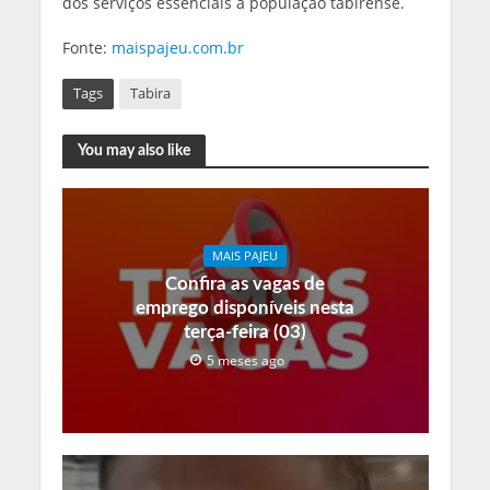
dos serviços essenciais à população tabirense.
Fonte:
maispajeu.com.br
Tags
Tabira
You may also like
MAIS PAJEU
Confira as vagas de
emprego disponíveis nesta
terça-feira (03)
5 meses ago