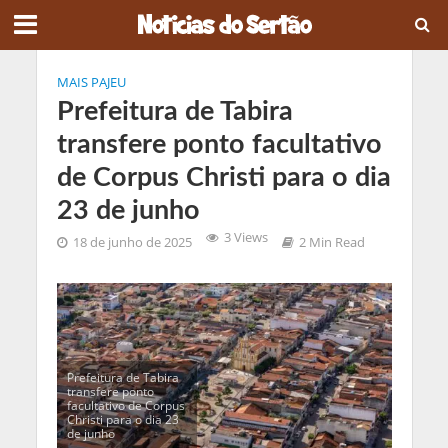
MAIS PAJEU
Prefeitura de Tabira
transfere ponto facultativo
de Corpus Christi para o dia
23 de junho
3 Views
18 de junho de 2025
2 Min Read
Prefeitura de Tabira
transfere ponto
facultativo de Corpus
Christi para o dia 23
de junho