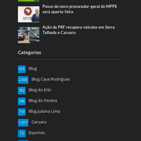
Posse do novo procurador-geral do MPPE
será quarta-feira
Ação da PRF recupera veículos em Serra
Talhada e Caruaru
Categorias
Blog
415
Blog Caue Rodrigues
2.426
Blog do Erbi
352
Blog do Pereira
246
Blog Juliana Lima
719
Caruaru
1.917
Esportes
13