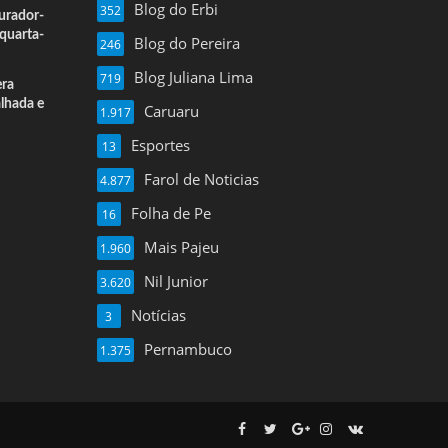
Blog do Erbi
352
urador-
quarta-
Blog do Pereira
246
Blog Juliana Lima
719
era
alhada e
Caruaru
1.917
Esportes
13
Farol de Noticias
4.877
Folha de Pe
16
Mais Pajeu
1.960
Nil Junior
3.620
Notícias
3
Pernambuco
1.375