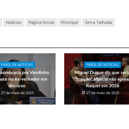
Notícias
Página Inicial
Principal
Serra Talhada
FAROL DE NOTICIAS
FAROL DE NOTICIAS
ssombrada por Vandinho,
Miguel Duque diz que seri
bate no ex-vereador em
“traição” Márcia não apoia
discurso
Raquel em 2026
27 de maio de 2025
27 de maio de 2025