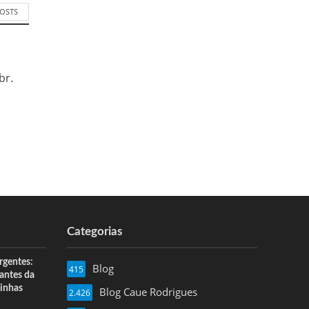
POSTS
br.
Categorias
rgentes:
Blog
415
 antes da
inhas
Blog Caue Rodrigues
2.426