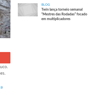
BLOG
Twin lança torneio semanal
“Mestres das Rodadas” focado
em multiplicadores
uco.
es.
ra
e