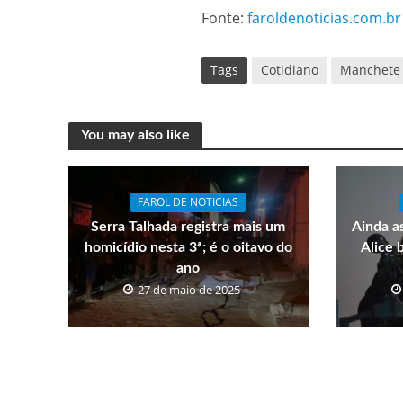
Fonte:
faroldenoticias.com.br
Tags
Cotidiano
Manchete
You may also like
FAROL DE NOTICIAS
Serra Talhada registra mais um
Ainda a
homicídio nesta 3ª; é o oitavo do
Alice 
ano
27 de maio de 2025