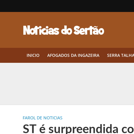
INICIO
AFOGADOS DA INGAZEIRA
SERRA TALH
Herbicidas pré-emergentes: por q
CEP em Pernambuco: por que cons
Por que Tantos Brasileiros Têm 
FAROL DE NOTICIAS
Twin Disponibiliza Bónus de Arr
ST é surpreendida c
Twin lança torneio semanal “Mes