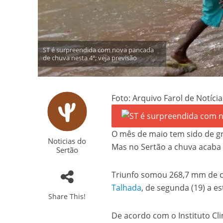
ST é surpreendida com nova pancada
de chuva nesta 4ª; veja previsão
Foto: Arquivo Farol de Notícia
O mês de maio tem sido de g
Noticias do
Mas no Sertão a chuva acaba 
Sertão
Triunfo somou 268,7 mm de c
Talhada
, de segunda (19) a e
Share This!
De acordo com o Instituto Cl