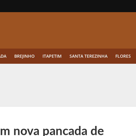
ADA
BREJINHO
ITAPETIM
SANTA TEREZINHA
FLORES
ue a aplicação antes da germinação das daninhas muda o resultado?
ultar antes de enviar dados
o Visto Americano Negado — e Como Evitar Esse Erro
anque Cripto até 3.000 € em Três Depósitos
om nova pancada de
tres das Rodadas” focado em multiplicadores