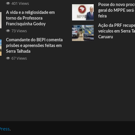
401 Views
Posse do novo proc
geral do MPPE será 
A vida e a religiosidade em
feira
torno da Professora
Francisquinha Godoy
Ação da PRF recup
73 Views
veículos em Serra T
Caruaru
Comandante do BEPI comenta
prisões e apreensões feitas em
Serra Talhada
67 Views
ress
.