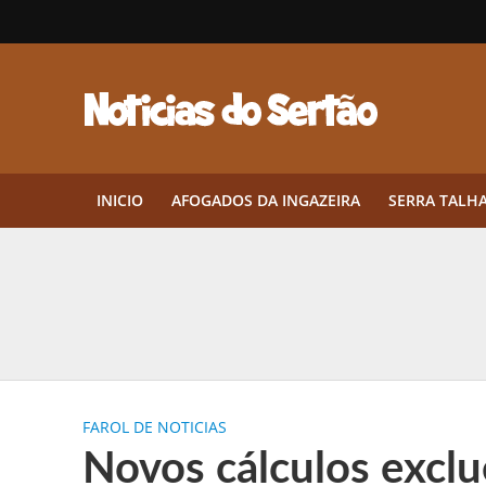
INICIO
AFOGADOS DA INGAZEIRA
SERRA TALH
Herbicidas pré-emergentes: por q
CEP em Pernambuco: por que cons
Por que Tantos Brasileiros Têm 
FAROL DE NOTICIAS
Twin Disponibiliza Bónus de Arr
Novos cálculos exclu
Twin lança torneio semanal “Mes