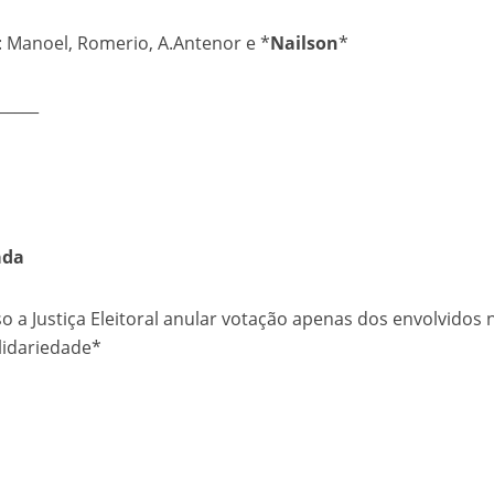
 Manoel, Romerio, A.Antenor e *
Nailson
*
______
ada
o a Justiça Eleitoral anular votação apenas dos envolvidos 
lidariedade*