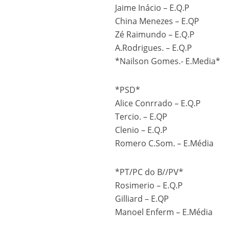
Jaime Inácio – E.Q.P
China Menezes – E.QP
Zé Raimundo – E.Q.P
A.Rodrigues. – E.Q.P
*Nailson Gomes.- E.Media*
*
PSD
*
Alice Conrrado – E.Q.P
Tercio. – E.QP
Clenio – E.Q.P
Romero C.Som. – E.Média
*
PT/PC do B//PV
*
Rosimerio – E.Q.P
Gilliard – E.QP
Manoel Enferm – E.Média