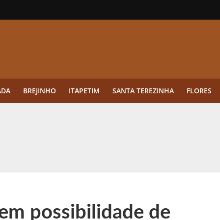
ADA
BREJINHO
ITAPETIM
SANTA TEREZINHA
FLORES
ue a aplicação antes da germinação das daninhas muda o resultado?
ultar antes de enviar dados
o Visto Americano Negado — e Como Evitar Esse Erro
anque Cripto até 3.000 € em Três Depósitos
em possibilidade de
tres das Rodadas” focado em multiplicadores