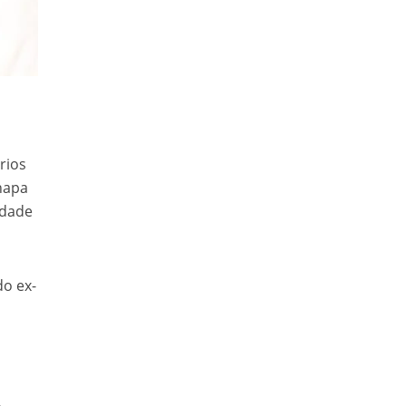
rios
hapa
idade
do ex-