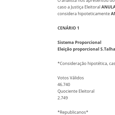
O analista nos apresentou doi
caso a Justiça Eleitoral
ANULA
considera hipoteticamente
A
CENÁRIO 1
Sistema Proporcional
Eleição proporcional S.Talh
*Consideração hipotética, cas
Votos Válidos
46.740
Quociente Eleitoral
2.749
*
Republicanos
*