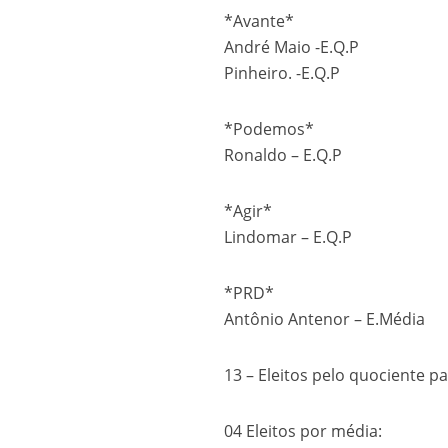
*
Avante
*
André Maio -E.Q.P
Pinheiro. -E.Q.P
*
Podemos
*
Ronaldo – E.Q.P
*
Agir
*
Lindomar – E.Q.P
*PRD*
Antônio Antenor – E.Média
13 – Eleitos pelo quociente pa
04 Eleitos por média: