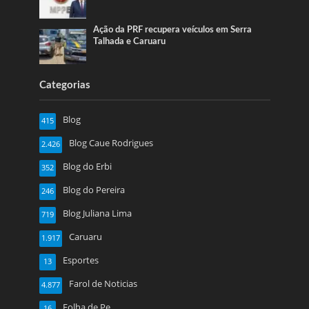
Ação da PRF recupera veículos em Serra
Talhada e Caruaru
Categorias
Blog
415
Blog Caue Rodrigues
2.426
Blog do Erbi
352
Blog do Pereira
246
Blog Juliana Lima
719
Caruaru
1.917
Esportes
13
Farol de Noticias
4.877
Folha de Pe
16