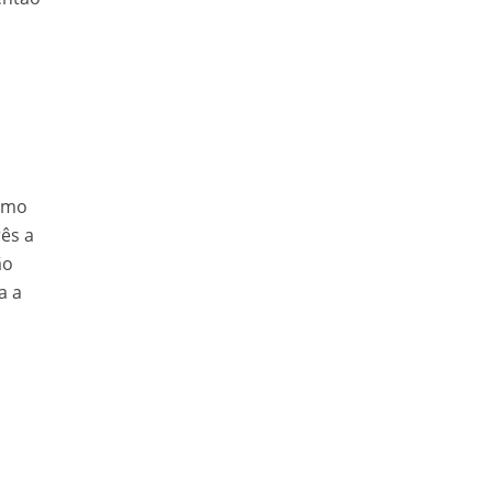
ximo
rês a
ão
a a