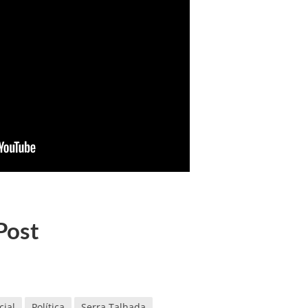
Post
cial
Política
Serra Talhada