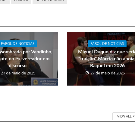
FAROL DE NOTICIAS
FAROL DE NOTICIAS
ssombrada por Vandinho,
Miguel Duque diz que seri
bate no ex-vereador em
“traição” Márcia não apoia
discurso
Raquel em 2026
27 de maio de 2025
27 de maio de 2025
VIEW ALL 