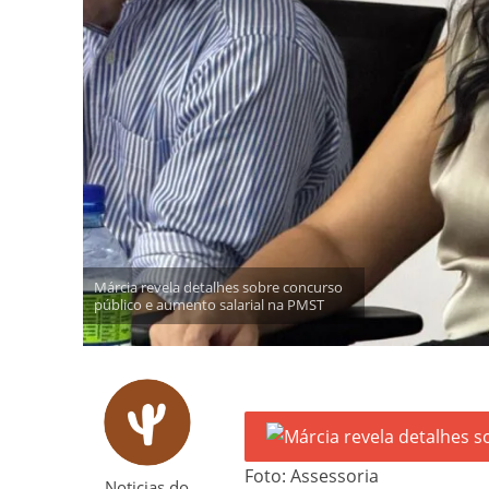
Márcia revela detalhes sobre concurso
público e aumento salarial na PMST
Foto: Assessoria
Noticias do