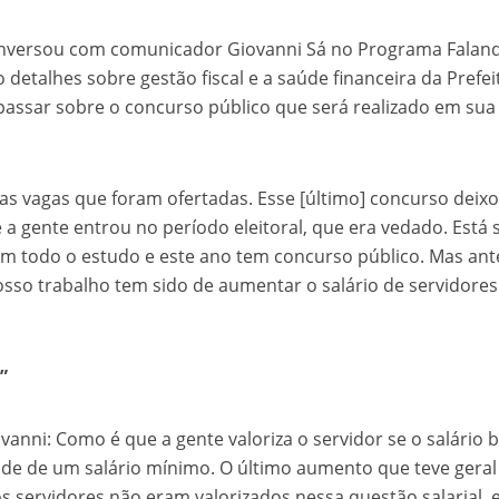
onversou com comunicador Giovanni Sá no
Programa Falan
detalhes sobre gestão fiscal e a saúde financeira da Prefei
assar sobre o concurso público que será realizado em sua
s vagas que foram ofertadas. Esse [último] concurso deix
 a gente entrou no período eleitoral, que era vedado. Está
com todo o estudo e este ano tem concurso público. Mas ant
osso trabalho tem sido de aumentar o salário de servidores
”
ovanni: Como é que a gente valoriza o servidor se o salário 
de de um salário mínimo. O último aumento que teve geral 
s servidores não eram valorizados nessa questão salarial, 