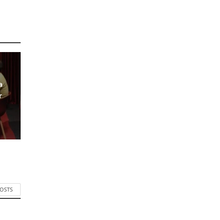
a
r
POSTS