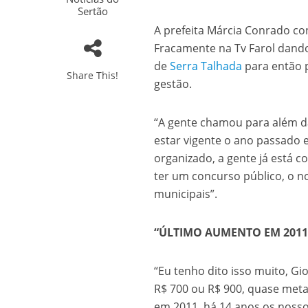
Sertão
A prefeita Márcia Conrado c
Fracamente
na
Tv Farol
dando 
de
Serra Talhada
para então p
Share This!
gestão.
“A gente chamou para além da
estar vigente o ano passado e
organizado, a gente já está 
ter um concurso público, o n
municipais”.
“ÚLTIMO AUMENTO EM 2011
“Eu tenho dito isso muito, Gi
R$ 700 ou R$ 900, quase meta
em 2011, há 14 anos os nosso