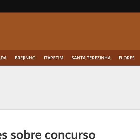
ADA
BREJINHO
ITAPETIM
SANTA TEREZINHA
FLORES
ue a aplicação antes da germinação das daninhas muda o resultado?
ultar antes de enviar dados
o Visto Americano Negado — e Como Evitar Esse Erro
anque Cripto até 3.000 € em Três Depósitos
es sobre concurso
tres das Rodadas” focado em multiplicadores