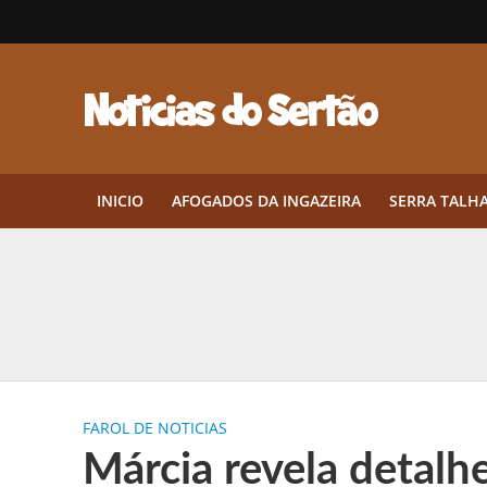
INICIO
AFOGADOS DA INGAZEIRA
SERRA TALH
Herbicidas pré-emergentes: por q
CEP em Pernambuco: por que cons
Por que Tantos Brasileiros Têm 
FAROL DE NOTICIAS
Twin Disponibiliza Bónus de Arr
Márcia revela detalh
Twin lança torneio semanal “Mes