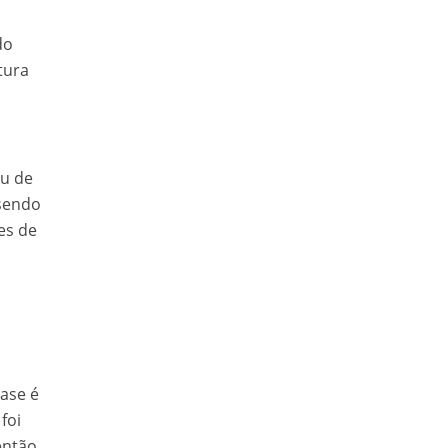
do
tura
ou de
 sendo
es de
base é
foi
então