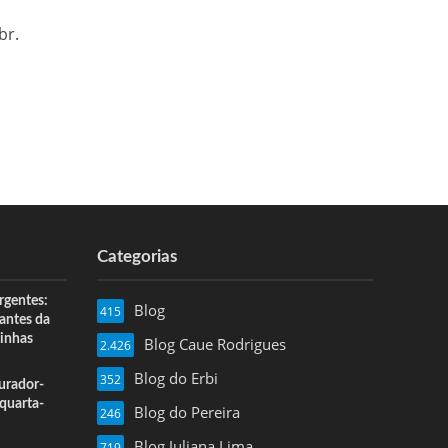
br.
Categorias
rgentes:
Blog
415
 antes da
inhas
Blog Caue Rodrigues
2.426
Blog do Erbi
352
urador-
quarta-
Blog do Pereira
246
Blog Juliana Lima
719