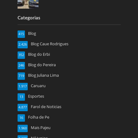
Categorias
Blog
415
Blog Caue Rodrigues
2.426
Blog do Erbi
352
Blog do Pereira
246
Blog Juliana Lima
719
Caruaru
1.917
Esportes
13
Farol de Noticias
4.877
Folha de Pe
16
Mais Pajeu
1.960
Nil Junior