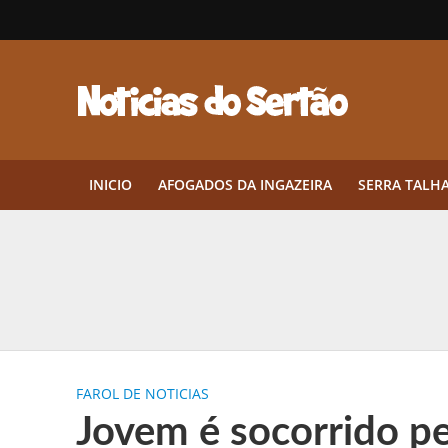
INICIO
AFOGADOS DA INGAZEIRA
SERRA TALH
Herbicidas pré-emergentes: por q
CEP em Pernambuco: por que cons
Por que Tantos Brasileiros Têm 
FAROL DE NOTICIAS
Twin Disponibiliza Bónus de Arr
Jovem é socorrido p
Twin lança torneio semanal “Mes