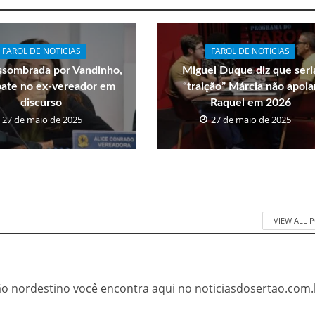
FAROL DE NOTICIAS
FAROL DE NOTICIAS
ssombrada por Vandinho,
Miguel Duque diz que seri
bate no ex-vereador em
“traição” Márcia não apoia
discurso
Raquel em 2026
27 de maio de 2025
27 de maio de 2025
VIEW ALL 
tão nordestino você encontra aqui no noticiasdosertao.com.