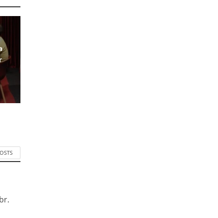
a
r
POSTS
br.