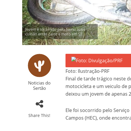
Jovem é socorrido pelo Samu após
colisão entre carro e moto em ST
Foto: Ilustração-PRF
Final de tarde trágico neste
Noticias do
motocicleta e um veiculo de pa
Sertão
deixou um jovem de apenas 2
Ele foi socorrido pelo Servi
Share This!
Campos (HEC), onde encontra