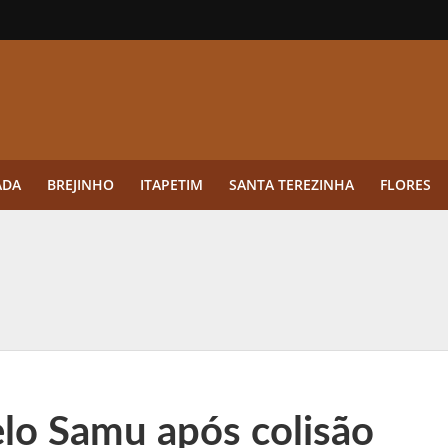
ADA
BREJINHO
ITAPETIM
SANTA TEREZINHA
FLORES
ue a aplicação antes da germinação das daninhas muda o resultado?
ultar antes de enviar dados
o Visto Americano Negado — e Como Evitar Esse Erro
anque Cripto até 3.000 € em Três Depósitos
elo Samu após colisão
tres das Rodadas” focado em multiplicadores