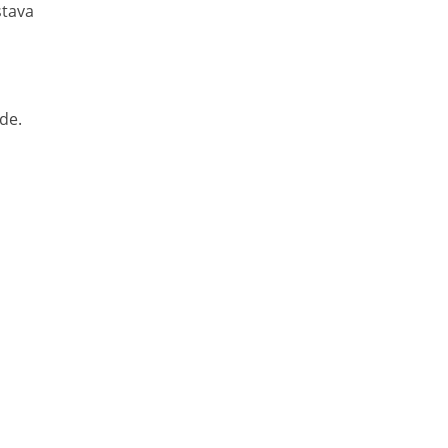
stava
de.