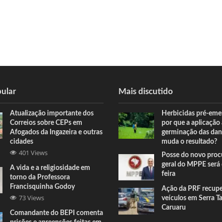
ular
Mais discutido
Atualização importante dos
Herbicidas pré-eme
Correios sobre CEPs em
por que a aplicação
Afogados da Ingazeira e outras
germinação das dan
cidades
muda o resultado?
401 Views
Posse do novo proc
geral do MPPE será 
A vida e a religiosidade em
feira
torno da Professora
Francisquinha Godoy
Ação da PRF recup
73 Views
veículos em Serra T
Caruaru
Comandante do BEPI comenta