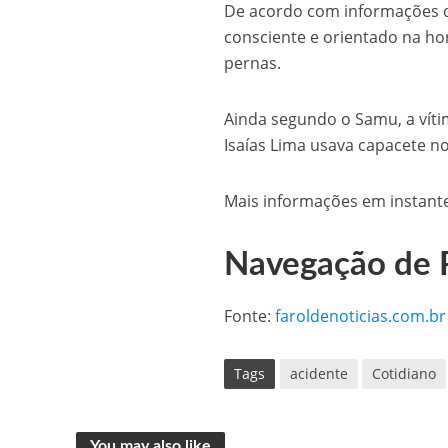
De acordo com informações do 
consciente e orientado na ho
pernas.
Ainda segundo o Samu, a vít
Isaías Lima usava capacete n
Mais informações em instant
Navegação de 
Fonte:
faroldenoticias.com.br
Tags
acidente
Cotidiano
You may also like