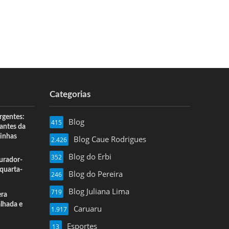
Categorias
rgentes:
Blog
415
 antes da
inhas
Blog Caue Rodrigues
2.426
Blog do Erbi
352
urador-
quarta-
Blog do Pereira
246
Blog Juliana Lima
719
era
alhada e
Caruaru
1.917
Esportes
13