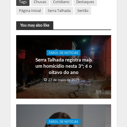
Tags
Chuvas
Cotidiano
Destaques
Página Inicial
Serra Talhada
Sertão
You may also like
FAROL DE NOTICIAS
Serra Talhada registra mais
um homicídio nesta 3ª; é o
oitavo do ano
27 de maio de 2025
FAROL DE NOTICIAS