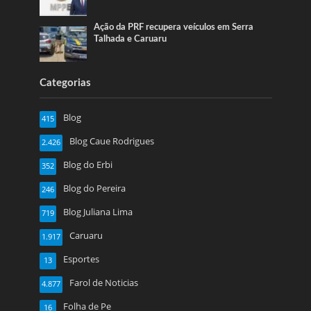
Ação da PRF recupera veículos em Serra
Talhada e Caruaru
Categorias
Blog
415
Blog Caue Rodrigues
2.426
Blog do Erbi
352
Blog do Pereira
246
Blog Juliana Lima
719
Caruaru
1.917
Esportes
13
Farol de Noticias
4.877
Folha de Pe
16