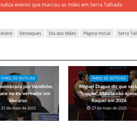
idiano
Destaques
Dia das Mães
Página Inicial
Serra Ta
FAROL DE NOTICIAS
FAROL DE NOTICIAS
ssombrada por Vandinho,
Miguel Duque diz que seri
bate no ex-vereador em
“traição” Márcia não apoia
discurso
Raquel em 2026
27 de maio de 2025
27 de maio de 2025