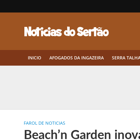
INICIO
AFOGADOS DA INGAZEIRA
SERRA TALH
Herbicidas pré-emergentes: por q
CEP em Pernambuco: por que cons
Por que Tantos Brasileiros Têm 
FAROL DE NOTICIAS
Twin Disponibiliza Bónus de Arr
Beach’n Garden inova
Twin lança torneio semanal “Mes