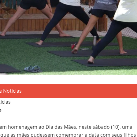
ícias
o
em homenagem ao Dia das Mães, neste sábado (10), uma
 que as mães pudessem comemorar a data com seus filhos