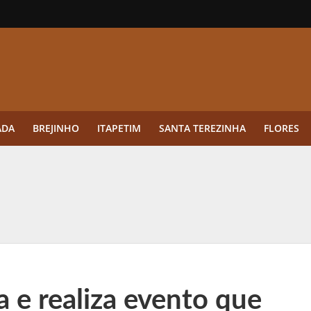
ADA
BREJINHO
ITAPETIM
SANTA TEREZINHA
FLORES
ue a aplicação antes da germinação das daninhas muda o resultado?
ultar antes de enviar dados
o Visto Americano Negado — e Como Evitar Esse Erro
anque Cripto até 3.000 € em Três Depósitos
 e realiza evento que
tres das Rodadas” focado em multiplicadores