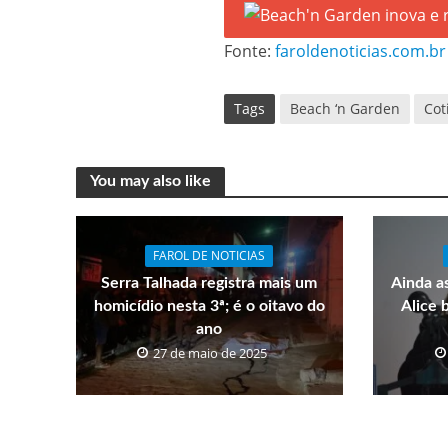
Fonte:
faroldenoticias.com.br
Tags
Beach ‘n Garden
Cot
You may also like
FAROL DE NOTICIAS
Serra Talhada registra mais um
Ainda a
homicídio nesta 3ª; é o oitavo do
Alice 
ano
27 de maio de 2025