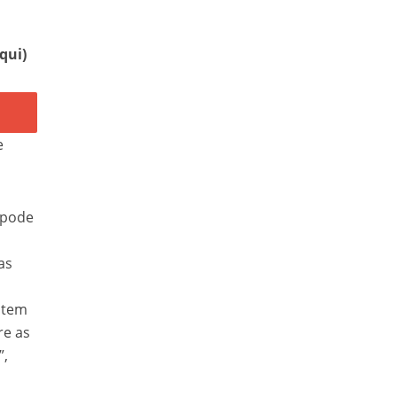
aqui)
e
 pode
as
 tem
re as
”,