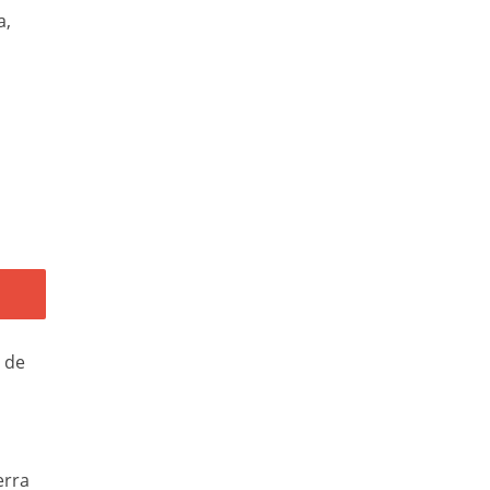
a,
a de
o
erra