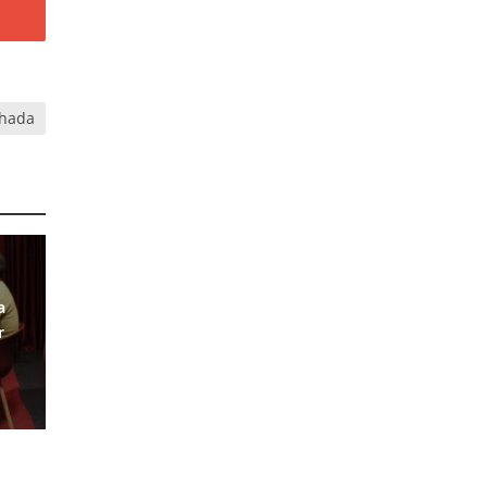
lhada
a
r