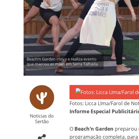
Beach’n Garden inova e realiza evento
que marcou as mães em Serra Talhada
Fotos: Licca LIma/Farol de Not
Informe Especial Publicitári
Noticias do
Sertão
O
Beach’n Garden
preparou 
programação completa, para