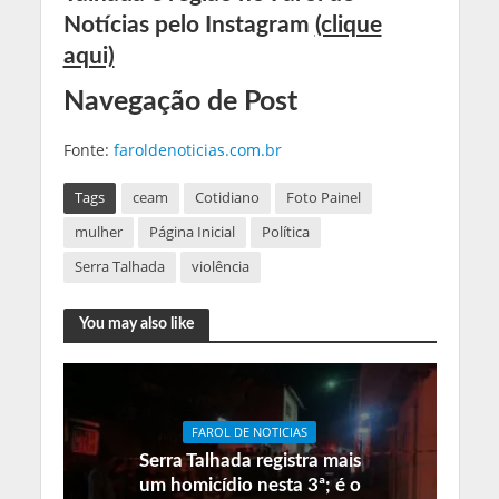
Notícias pelo Instagram
(clique
aqui)
Navegação de Post
Fonte:
faroldenoticias.com.br
Tags
ceam
Cotidiano
Foto Painel
mulher
Página Inicial
Política
Serra Talhada
violência
You may also like
FAROL DE NOTICIAS
Serra Talhada registra mais
um homicídio nesta 3ª; é o