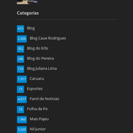
Categorias
Blog
415
Blog Caue Rodrigues
2.426
Blog do Erbi
352
Blog do Pereira
246
Blog Juliana Lima
719
Caruaru
1.917
Esportes
13
Farol de Noticias
4.877
Folha de Pe
16
Mais Pajeu
1.960
Nil Junior
3.620