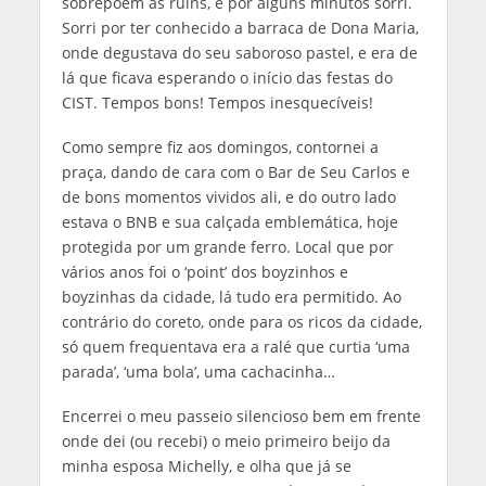
sobrepõem as ruins, e por alguns minutos sorri.
Sorri por ter conhecido a barraca de Dona Maria,
onde degustava do seu saboroso pastel, e era de
lá que ficava esperando o início das festas do
CIST. Tempos bons! Tempos inesquecíveis!
Como sempre fiz aos domingos, contornei a
praça, dando de cara com o Bar de Seu Carlos e
de bons momentos vividos ali, e do outro lado
estava o BNB e sua calçada emblemática, hoje
protegida por um grande ferro. Local que por
vários anos foi o ‘point’ dos boyzinhos e
boyzinhas da cidade, lá tudo era permitido. Ao
contrário do coreto, onde para os ricos da cidade,
só quem frequentava era a ralé que curtia ‘uma
parada’, ‘uma bola’, uma cachacinha…
Encerrei o meu passeio silencioso bem em frente
onde dei (ou recebi) o meio primeiro beijo da
minha esposa Michelly, e olha que já se