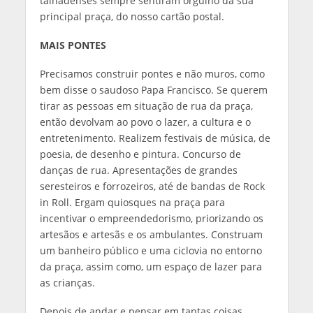
talhadenses sempre sentiram orgulho da sua
principal praça, do nosso cartão postal.
MAIS PONTES
Precisamos construir pontes e não muros, como
bem disse o saudoso Papa Francisco. Se querem
tirar as pessoas em situação de rua da praça,
então devolvam ao povo o lazer, a cultura e o
entretenimento. Realizem festivais de música, de
poesia, de desenho e pintura. Concurso de
danças de rua. Apresentações de grandes
seresteiros e forrozeiros, até de bandas de Rock
in Roll. Ergam quiosques na praça para
incentivar o empreendedorismo, priorizando os
artesãos e artesãs e os ambulantes. Construam
um banheiro público e uma ciclovia no entorno
da praça, assim como, um espaço de lazer para
as crianças.
Depois de andar e pensar em tantas coisas