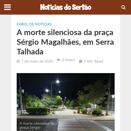
FAROL DE NOTICIAS
A morte silenciosa da praça
Sérgio Magalhães, em Serra
Talhada
2 Views
7 de maio de 2025
5 Min Read
A morte silenciosa da
praça Sérgio