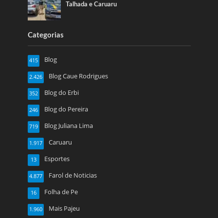
Talhada e Caruaru
Categorias
Blog
415
Blog Caue Rodrigues
2.426
Blog do Erbi
352
Blog do Pereira
246
Blog Juliana Lima
719
Caruaru
1.917
Esportes
13
Farol de Noticias
4.877
Folha de Pe
16
Mais Pajeu
1.960