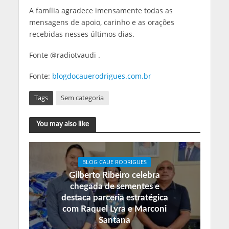
A família agradece imensamente todas as
mensagens de apoio, carinho e as orações
recebidas nesses últimos dias.
Fonte @radiotvaudi .
Fonte:
blogdocauerodrigues.com.br
Tags
Sem categoria
You may also like
BLOG CAUE RODRIGUES
Gilberto Ribeiro celebra
chegada de sementes e
destaca parceria estratégica
com Raquel Lyra e Marconi
Santana