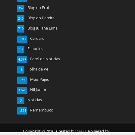
Blog do Erbi
352
Blog do Pereira
246
Blog Juliana Lima
719
Caruaru
1.917
Esportes
13
Farol de Noticias
4.877
Folha de Pe
16
Mais Pajeu
1.960
Nil Junior
3.620
Notícias
3
Pernambuco
1.375
Copyright © 2026. Created by
Meks
. Powered by