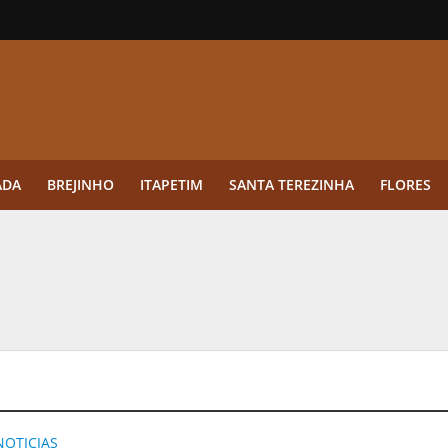
ADA
BREJINHO
ITAPETIM
SANTA TEREZINHA
FLORES
ue a aplicação antes da germinação das daninhas muda o resultado?
ultar antes de enviar dados
o Visto Americano Negado — e Como Evitar Esse Erro
anque Cripto até 3.000 € em Três Depósitos
tres das Rodadas” focado em multiplicadores
NOTICIAS