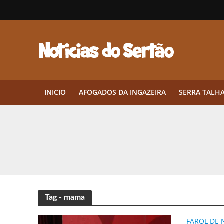
INICIO
AFOGADOS DA INGAZEIRA
SERRA TALH
Herbicidas pré-emergentes: por q
CEP em Pernambuco: por que cons
Por que Tantos Brasileiros Têm 
Twin Disponibiliza Bónus de Arr
Tag - mama
Twin lança torneio semanal “Mes
FAROL DE 