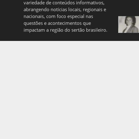
variedade de conteúdos informativos,
abrangendo notícias locais, regionais e
nacionais, com foco especial nas
questões e acontecimentos que
impactam a região do sertão brasileiro.
Quem somos
Politica de Privacidade
Copyright © 2026. Created by
Meks
. Powered by
WordP