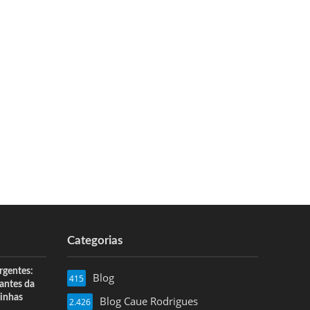
Categorias
rgentes:
Blog
415
 antes da
inhas
Blog Caue Rodrigues
2.426