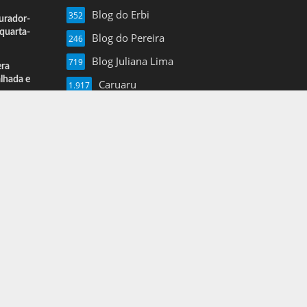
Blog do Erbi
352
urador-
quarta-
Blog do Pereira
246
Blog Juliana Lima
719
era
alhada e
Caruaru
1.917
Esportes
13
Farol de Noticias
4.877
Folha de Pe
16
Mais Pajeu
1.960
Nil Junior
3.620
Notícias
3
Pernambuco
1.375