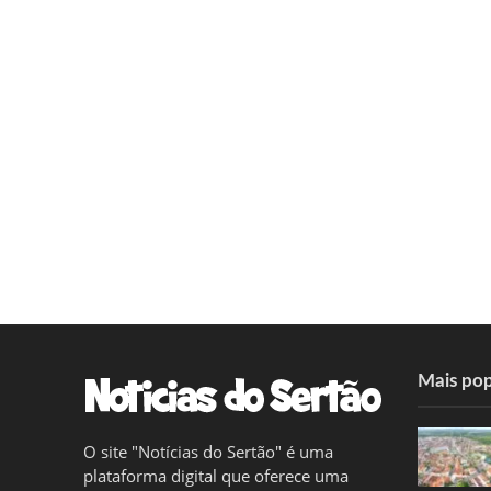
Mais pop
O site "Notícias do Sertão" é uma
plataforma digital que oferece uma