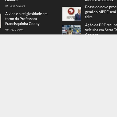
cidades
muda o resultado?
401 Views
Posse do novo proc
geral do MPPE será 
A vida e a religiosidade em
feira
torno da Professora
Francisquinha Godoy
Ação da PRF recup
74 Views
veículos em Serra T
Caruaru
Comandante do BEPI comenta
prisões e apreensões feitas em
Serra Talhada
67 Views
ress
.