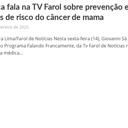
a fala na TV Farol sobre prevenção 
 de sementes e destaca parceria estratégica com Raquel Lyra e Marconi Santana
es de risco do câncer de mama
níveis nesta terça-feira (03)
vereiro de 2025
templada com seis minicomputadores pelo Governo do Estado
ca Lima/Farol de Notícias Nesta sexta-feira (14), Giovanni Sá
o Programa Falando Francamente, da Tv Farol de Notícias 
 na BR-407, em Petrolina
a médica...
aulinho Mototaxi