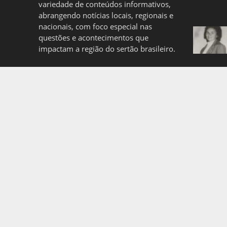
variedade de conteúdos informativos,
abrangendo notícias locais, regionais e
nacionais, com foco especial nas
questões e acontecimentos que
impactam a região do sertão brasileiro.
Quem somos
Politica de Privacidade
Copyright © 2026. Created by
Meks
. Powered by
WordP