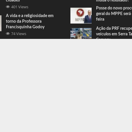
cidades
muda o resultado?
401 Views
Posse do novo proc
geral do MPPE será 
A vida e a religiosidade em
feira
torno da Professora
Francisquinha Godoy
Ação da PRF recup
74 Views
veículos em Serra T
Caruaru
Comandante do BEPI comenta
prisões e apreensões feitas em
Serra Talhada
67 Views
ress
.