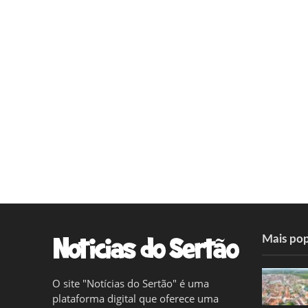
Mais pop
O site "Notícias do Sertão" é uma
plataforma digital que oferece uma