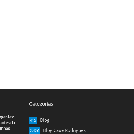
Categorias
rgentes:
Blog
415
 antes da
inhas
Blog Caue Rodrigues
2.426