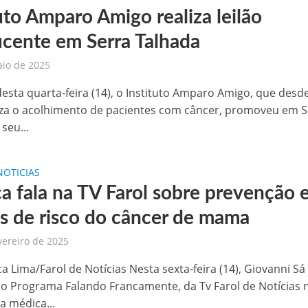
uto Amparo Amigo realiza leilão
 de sementes e destaca parceria estratégica com Raquel Lyra e Marconi Santana
icente em Serra Talhada
níveis nesta terça-feira (03)
aio de 2025
templada com seis minicomputadores pelo Governo do Estado
desta quarta-feira (14), o Instituto Amparo Amigo, que desd
iza o acolhimento de pacientes com câncer, promoveu em S
 na BR-407, em Petrolina
seu...
aulinho Mototaxi
NOTICIAS
a fala na TV Farol sobre prevenção 
es de risco do câncer de mama
vereiro de 2025
ca Lima/Farol de Notícias Nesta sexta-feira (14), Giovanni Sá
o Programa Falando Francamente, da Tv Farol de Notícias 
a médica...