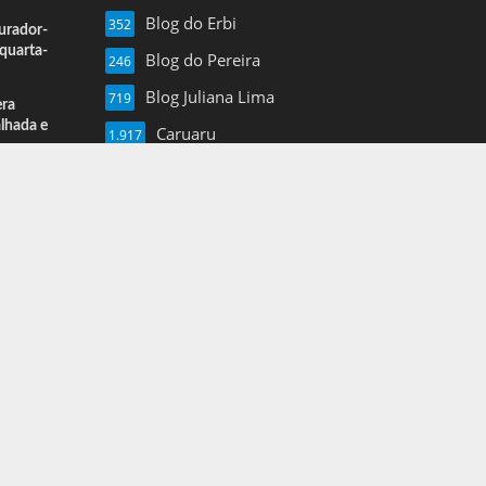
Blog do Erbi
352
urador-
quarta-
Blog do Pereira
246
Blog Juliana Lima
719
era
alhada e
Caruaru
1.917
Esportes
13
Farol de Noticias
4.877
Folha de Pe
16
Mais Pajeu
1.960
Nil Junior
3.620
Notícias
3
Pernambuco
1.375