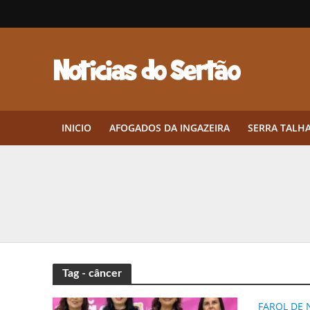
INICIO
AFOGADOS DA INGAZEIRA
SERRA TALH
Herbicidas pré-emergentes: por q
CEP em Pernambuco: por que cons
Por que Tantos Brasileiros Têm 
Twin Disponibiliza Bónus de Arr
Tag - câncer
Twin lança torneio semanal “Mes
FAROL DE 