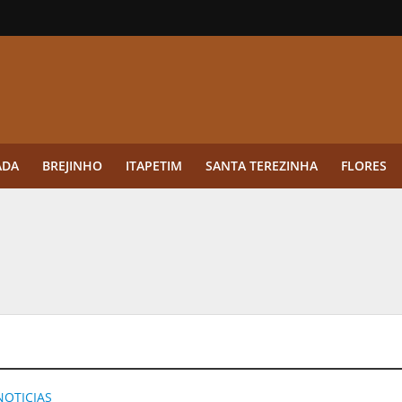
ADA
BREJINHO
ITAPETIM
SANTA TEREZINHA
FLORES
ue a aplicação antes da germinação das daninhas muda o resultado?
ultar antes de enviar dados
o Visto Americano Negado — e Como Evitar Esse Erro
anque Cripto até 3.000 € em Três Depósitos
tres das Rodadas” focado em multiplicadores
NOTICIAS