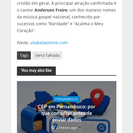
cristão em geral. A principal atração confirmada é
o cantor
Anderson Freire
, um dos maiores nomes
da música gospel nacional, conhecido por
sucessos como “Raridade” e “Acalma o Meu
Coração”.
Fonte:
vilabelaonline.com
Tags
Serra Talhada
You may also like
PERNAMBUCO
CEP em Pernambuco: por
que consultar antes de
enviar dados
2 meses ago