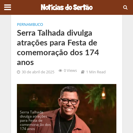
PERNAMBUCO
Serra Talhada divulga
atrações para Festa de
comemoração dos 174
anos
0 Views
30 de abril de 2025
1 Min Read
Serra Talhada
divulga atrações
para Festa de
comemoração dos
174 anos