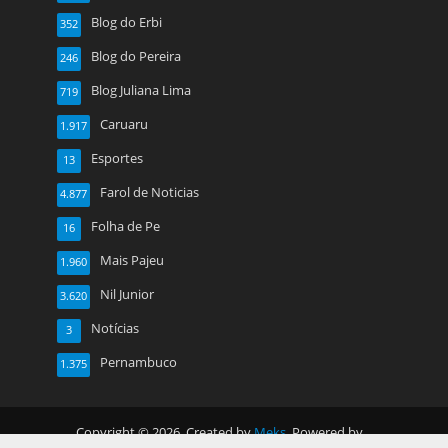
Blog do Erbi
352
Blog do Pereira
246
Blog Juliana Lima
719
Caruaru
1.917
Esportes
13
Farol de Noticias
4.877
Folha de Pe
16
Mais Pajeu
1.960
Nil Junior
3.620
Notícias
3
Pernambuco
1.375
Copyright © 2026. Created by
Meks
. Powered by