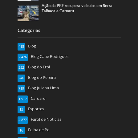
Ação da PRF recupera veículos em Serra
Talhada e Caruaru
Categorias
Blog
415
Blog Caue Rodrigues
2.426
Blog do Erbi
352
Blog do Pereira
246
Blog Juliana Lima
719
Caruaru
1.917
Esportes
13
Farol de Noticias
4.877
Folha de Pe
16