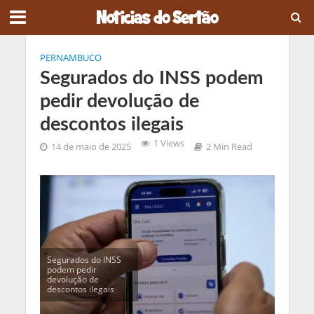
PERNAMBUCO
Segurados do INSS podem
pedir devolução de
descontos ilegais
1 Views
14 de maio de 2025
2 Min Read
Segurados do INSS
podem pedir
devolução de
descontos ilegais