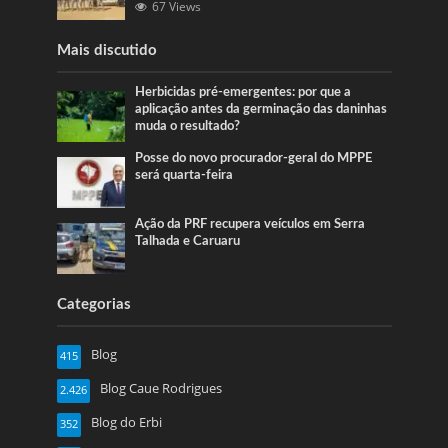
67 Views
Mais discutido
Herbicidas pré-emergentes: por que a
aplicação antes da germinação das daninhas
muda o resultado?
Posse do novo procurador-geral do MPPE
será quarta-feira
Ação da PRF recupera veículos em Serra
Talhada e Caruaru
Categorias
Blog
415
Blog Caue Rodrigues
2.426
Blog do Erbi
352