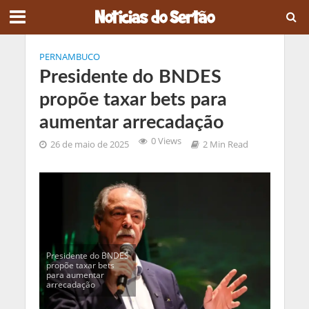
PERNAMBUCO
Presidente do BNDES
propõe taxar bets para
aumentar arrecadação
0 Views
26 de maio de 2025
2 Min Read
Presidente do BNDES
propõe taxar bets
para aumentar
arrecadação