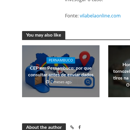
Fonte:
vilabelaonline.com
You may also like
PERNAMBUCO
Hom
CEP em Pernambuco: por que
tornozel
consultar antes de enviar dados
tiros n
2 meses ago
About the author