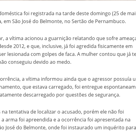
doméstica foi registrada na tarde deste domingo (25 de ma
a, em São José do Belmonte, no Sertão de Pernambuco.
ar, a vítima acionou a guarnição relatando que sofre ameaç
de 2012, e que, inclusive, já foi agredida fisicamente em
ser lesionada com golpes de faca. A mulher contou que já t
 não conseguiu devido ao medo.
rrência, a vítima informou ainda que o agressor possuía 
rmamento, que estava carregado, foi entregue espontanea
diatamente descarregado por questões de segurança.
 na tentativa de localizar o acusado, porém ele não foi
 a arma foi apreendida e a ocorrência foi apresentada na
 São José do Belmonte, onde foi instaurado um inquérito par