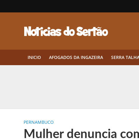
INICIO
AFOGADOS DA INGAZEIRA
SERRA TALH
Herbicidas pré-emergentes: por q
CEP em Pernambuco: por que cons
Por que Tantos Brasileiros Têm 
PERNAMBUCO
Twin Disponibiliza Bónus de Arr
Mulher denuncia co
Twin lança torneio semanal “Mes