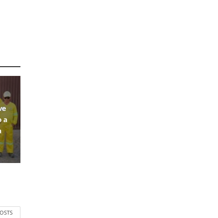
ve
o a
a
POSTS