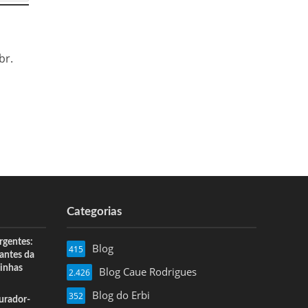
br.
Categorias
rgentes:
Blog
415
 antes da
inhas
Blog Caue Rodrigues
2.426
Blog do Erbi
352
urador-