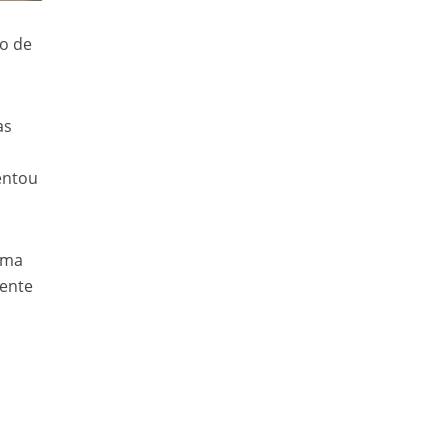
io de
as
entou
uma
mente
a