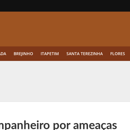
ADA
BREJINHO
ITAPETIM
SANTA TEREZINHA
FLORES
ue a aplicação antes da germinação das daninhas muda o resultado?
ultar antes de enviar dados
o Visto Americano Negado — e Como Evitar Esse Erro
anque Cripto até 3.000 € em Três Depósitos
mpanheiro por ameaças
tres das Rodadas” focado em multiplicadores