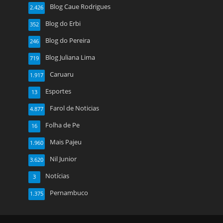
Blog Caue Rodrigues
2.426
Blog do Erbi
352
Blog do Pereira
246
Blog Juliana Lima
719
Caruaru
1.917
Esportes
13
Farol de Noticias
4.877
Folha de Pe
16
Mais Pajeu
1.960
Nil Junior
3.620
Notícias
3
Pernambuco
1.375