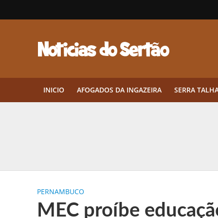
INICIO
AFOGADOS DA INGAZEIRA
SERRA TALH
Herbicidas pré-emergentes: por q
CEP em Pernambuco: por que cons
Por que Tantos Brasileiros Têm 
PERNAMBUCO
Twin Disponibiliza Bónus de Arr
MEC proíbe educação
Twin lança torneio semanal “Mes