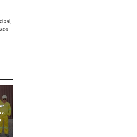
ipal,
 aos
.
ve
o a
a