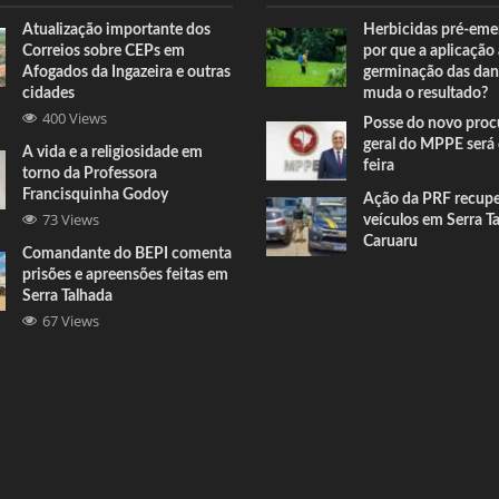
Atualização importante dos
Herbicidas pré-eme
Correios sobre CEPs em
por que a aplicação
Afogados da Ingazeira e outras
germinação das dan
cidades
muda o resultado?
400 Views
Posse do novo proc
geral do MPPE será 
A vida e a religiosidade em
feira
torno da Professora
Francisquinha Godoy
Ação da PRF recup
73 Views
veículos em Serra T
Caruaru
Comandante do BEPI comenta
prisões e apreensões feitas em
Serra Talhada
67 Views