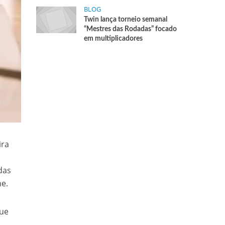
BLOG
Twin lança torneio semanal
“Mestres das Rodadas” focado
em multiplicadores
ira
das
ne.
que