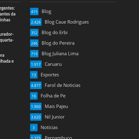
rgentes:
Blog
415
 antes da
inhas
Blog Caue Rodrigues
2.426
Blog do Erbi
352
urador-
quarta-
Blog do Pereira
246
Blog Juliana Lima
719
era
alhada e
Caruaru
1.917
Esportes
13
Farol de Noticias
4.877
Folha de Pe
16
Mais Pajeu
1.960
Nil Junior
3.620
Notícias
3
Pernambuco
1.375