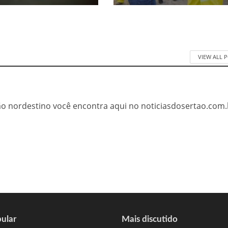
VIEW ALL 
tão nordestino você encontra aqui no noticiasdosertao.com.
ular
Mais discutido