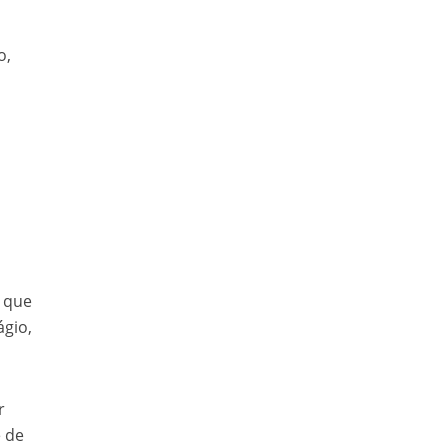
o,
s que
ágio,
r
e de