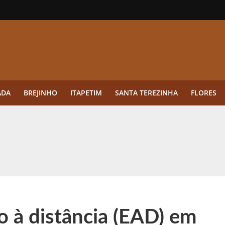
ADA
BREJINHO
ITAPETIM
SANTA TEREZINHA
FLORES
ue a aplicação antes da germinação das daninhas muda o resultado?
ultar antes de enviar dados
o Visto Americano Negado — e Como Evitar Esse Erro
anque Cripto até 3.000 € em Três Depósitos
 à distância (EAD) em
tres das Rodadas” focado em multiplicadores