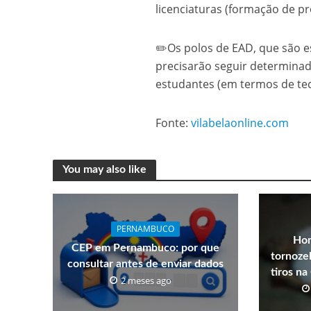
licenciaturas (formação de p
✏️Os polos de EAD, que são e
precisarão seguir determinad
estudantes (em termos de tec
Fonte:
vilabelaonline.com
You may also like
PERNAMBUCO
Hom
CEP em Pernambuco: por que
tornozel
consultar antes de enviar dados
tiros n
2 meses ago