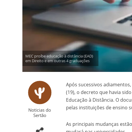
MEC proíbe educação à distância (EAD)
em Direito e em outras 4 graduações
Após sucessivos adiamentos, 
(19), o decreto que havia sid
Educação à Distância. O doc
pelas instituições de ensino
Noticias do
Sertão
As principais mudanças estão
mudará nas universidades.