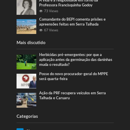
A vida e a religiosidade em torno da
Professora Francisquinha Godoy
73 Views
Comandante do BEPI comenta prisões e
apreensões feitas em Serra Talhada
67 Views
Mais discutido
Herbicidas pré-emergentes: por que a
aplicação antes da germinação das daninhas
muda o resultado?
Posse do novo procurador-geral do MPPE
será quarta-feira
Ação da PRF recupera veículos em Serra
Talhada e Caruaru
Categorias