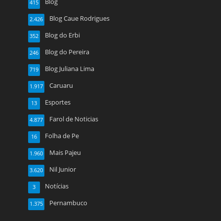
Blog
415
Blog Caue Rodrigues
2.426
Blog do Erbi
352
Blog do Pereira
246
Blog Juliana Lima
719
Caruaru
1.917
Esportes
13
Farol de Noticias
4.877
Folha de Pe
16
Mais Pajeu
1.960
Nil Junior
3.620
Notícias
3
Pernambuco
1.375