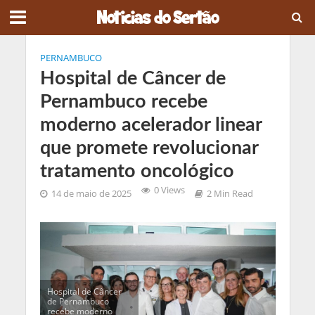
PERNAMBUCO
Hospital de Câncer de
Pernambuco recebe
moderno acelerador linear
que promete revolucionar
tratamento oncológico
0 Views
14 de maio de 2025
2 Min Read
Hospital de Câncer
de Pernambuco
recebe moderno