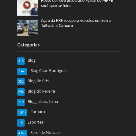
Posse do novo procurador-geral do MPPE
será quarta-feira
Ação da PRF recupera veículos em Serra
Talhada e Caruaru
Categorias
Blog
415
Blog Caue Rodrigues
2.426
Blog do Erbi
352
Blog do Pereira
246
Blog Juliana Lima
719
Caruaru
1.917
Esportes
13
Farol de Noticias
4.877