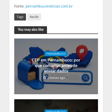
Fonte:
pernambuconoticias.com.br
Tags
Recife
You may also like
PERNAMBUCO
CEP em Pernambuco: por
que consultar antes de
enviar dados
2 meses ago
PERNAMBUCO