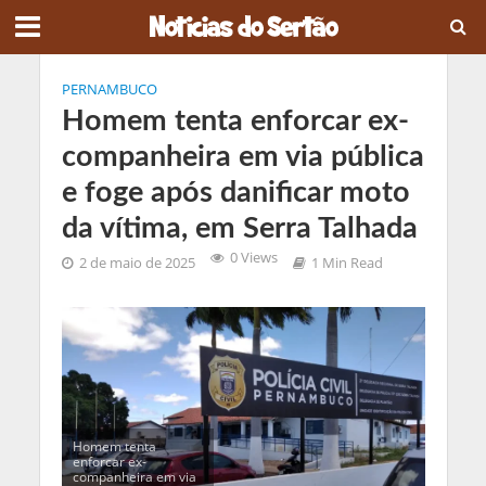
PERNAMBUCO
Homem tenta enforcar ex-
companheira em via pública
e foge após danificar moto
da vítima, em Serra Talhada
0 Views
2 de maio de 2025
1 Min Read
Homem tenta
enforcar ex-
companheira em via