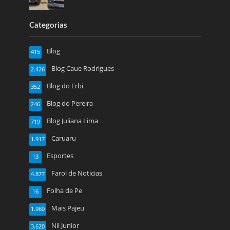
Categorias
Blog
415
Blog Caue Rodrigues
2.426
Blog do Erbi
352
Blog do Pereira
246
Blog Juliana Lima
719
Caruaru
1.917
Esportes
13
Farol de Noticias
4.877
Folha de Pe
16
Mais Pajeu
1.960
Nil Junior
3.620