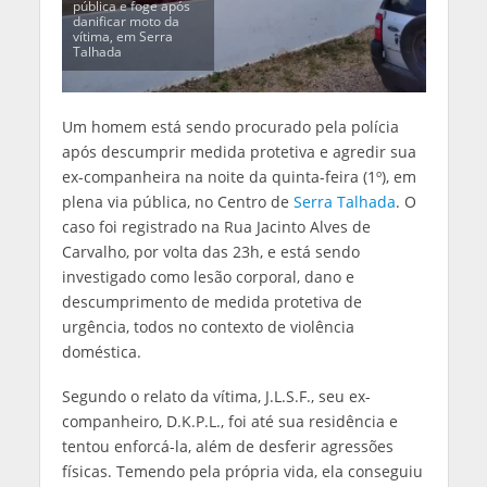
pública e foge após
danificar moto da
vítima, em Serra
Talhada
Um homem está sendo procurado pela polícia
após descumprir medida protetiva e agredir sua
ex-companheira na noite da quinta-feira (1º), em
plena via pública, no Centro de
Serra Talhada
. O
caso foi registrado na Rua Jacinto Alves de
Carvalho, por volta das 23h, e está sendo
investigado como lesão corporal, dano e
descumprimento de medida protetiva de
urgência, todos no contexto de violência
doméstica.
Segundo o relato da vítima, J.L.S.F., seu ex-
companheiro, D.K.P.L., foi até sua residência e
tentou enforcá-la, além de desferir agressões
físicas. Temendo pela própria vida, ela conseguiu