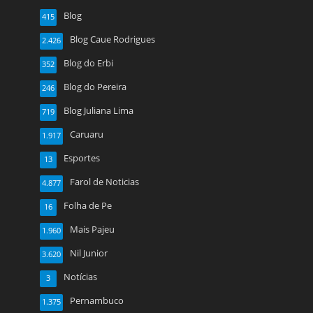
Blog
415
Blog Caue Rodrigues
2.426
Blog do Erbi
352
Blog do Pereira
246
Blog Juliana Lima
719
Caruaru
1.917
Esportes
13
Farol de Noticias
4.877
Folha de Pe
16
Mais Pajeu
1.960
Nil Junior
3.620
Notícias
3
Pernambuco
1.375