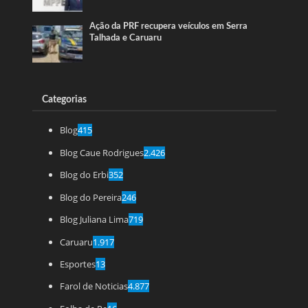
Ação da PRF recupera veículos em Serra
Talhada e Caruaru
Categorias
Blog
415
Blog Caue Rodrigues
2.426
Blog do Erbi
352
Blog do Pereira
246
Blog Juliana Lima
719
Caruaru
1.917
Esportes
13
Farol de Noticias
4.877