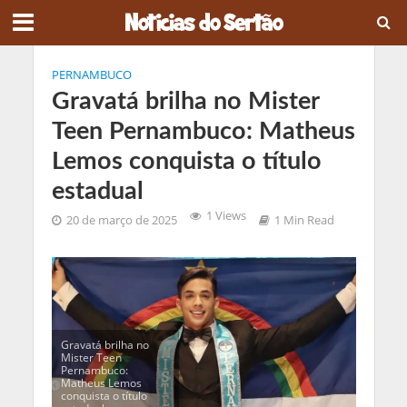
PERNAMBUCO
Gravatá brilha no Mister
Teen Pernambuco: Matheus
Lemos conquista o título
estadual
1 Views
20 de março de 2025
1 Min Read
Gravatá brilha no
Mister Teen
Pernambuco:
Matheus Lemos
conquista o título