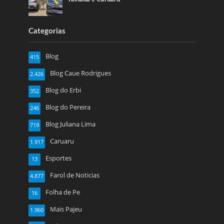
Categorias
Blog
415
Blog Caue Rodrigues
2.426
Blog do Erbi
352
Blog do Pereira
246
Blog Juliana Lima
719
Caruaru
1.917
Esportes
13
Farol de Noticias
4.877
Folha de Pe
16
Mais Pajeu
1.960