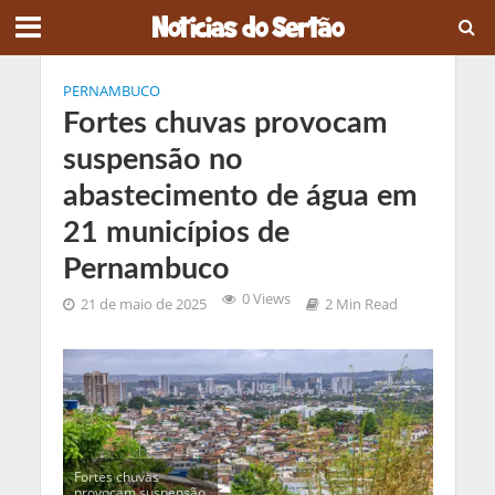
PERNAMBUCO
Fortes chuvas provocam
suspensão no
abastecimento de água em
21 municípios de
Pernambuco
0 Views
21 de maio de 2025
2 Min Read
Fortes chuvas
provocam suspensão