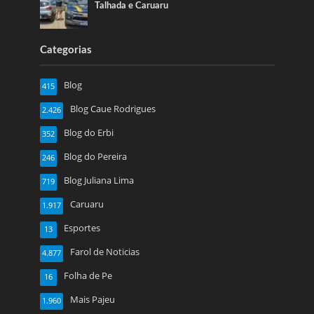
Talhada e Caruaru
Categorias
Blog
415
Blog Caue Rodrigues
2.426
Blog do Erbi
352
Blog do Pereira
246
Blog Juliana Lima
719
Caruaru
1.917
Esportes
13
Farol de Noticias
4.877
Folha de Pe
16
Mais Pajeu
1.960