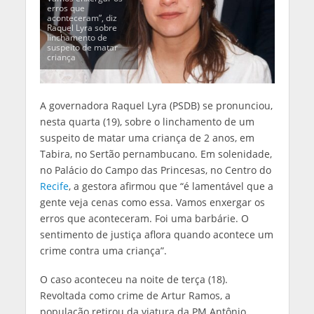
erros que
aconteceram”, diz
Raquel Lyra sobre
linchamento de
suspeito de matar
criança
A governadora Raquel Lyra (PSDB) se pronunciou,
nesta quarta (19), sobre o linchamento de um
suspeito de matar uma criança de 2 anos, em
Tabira, no Sertão pernambucano. Em solenidade,
no Palácio do Campo das Princesas, no Centro do
Recife
, a gestora afirmou que “é lamentável que a
gente veja cenas como essa. Vamos enxergar os
erros que aconteceram. Foi uma barbárie. O
sentimento de justiça aflora quando acontece um
crime contra uma criança”.
O caso aconteceu na noite de terça (18).
Revoltada como crime de Artur Ramos, a
população retirou da viatura da PM Antônio