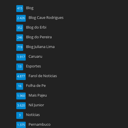
Blog
415
Blog Caue Rodrigues
2.426
Blog do Erbi
352
Blog do Pereira
246
Blog Juliana Lima
719
Caruaru
1.917
Esportes
13
Farol de Noticias
4.877
Folha de Pe
16
Mais Pajeu
1.960
Nil Junior
3.620
Notícias
3
Pernambuco
1.375