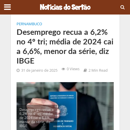
PERNAMBUCO
Desemprego recua a 6,2%
no 4º tri; média de 2024 cai
a 6,6%, menor da série, diz
IBGE
0 Views
31 de janeiro de 2025
2 Min Read
Desemprego recua a
6,2% no 4º tri; média
de 2024 cai a 6,6%,
menor da série, diz
IBGE