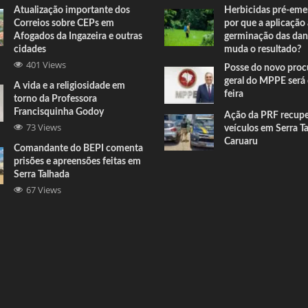
Atualização importante dos
Herbicidas pré-eme
Correios sobre CEPs em
por que a aplicação
Afogados da Ingazeira e outras
germinação das dan
cidades
muda o resultado?
401 Views
Posse do novo proc
geral do MPPE será 
A vida e a religiosidade em
feira
torno da Professora
Francisquinha Godoy
Ação da PRF recup
73 Views
veículos em Serra T
Caruaru
Comandante do BEPI comenta
prisões e apreensões feitas em
Serra Talhada
67 Views