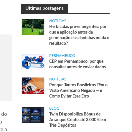
Ultimas postagens
NOTÍCIAS
Herbicidas pré-emergentes: por
que a aplicação antes da
germinação das daninhas muda o
resultado?
PERNAMBUCO
CEP em Pernambuco: por que
consultar antes de enviar dados
NOTÍCIAS
Por que Tantos Brasileiros Têm o
Visto Americano Negado — e
Como Evitar Esse Erro
BLOG
e do
Twin Disponibiliza Bónus de
Arranque Cripto até 3.000 € em
o
Três Depósitos
te a