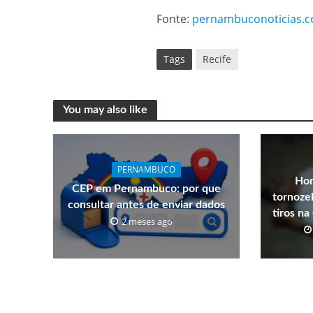
Fonte:
pernambuconoticias.c
Tags
Recife
You may also like
PERNAMBUCO
Hom
CEP em Pernambuco: por que
tornozel
consultar antes de enviar dados
tiros n
2 meses ago