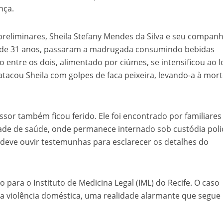
nça.
eliminares, Sheila Stefany Mendes da Silva e seu companh
a, de 31 anos, passaram a madrugada consumindo bebidas
 entre os dois, alimentado por ciúmes, se intensificou ao 
tacou Sheila com golpes de faca peixeira, levando-a à mor
sor também ficou ferido. Ele foi encontrado por familiares
e de saúde, onde permanece internado sob custódia polici
o e deve ouvir testemunhas para esclarecer os detalhes do
o para o Instituto de Medicina Legal (IML) do Recife. O caso
 a violência doméstica, uma realidade alarmante que segue