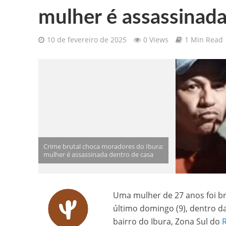
mulher é assassinada
Gilberto Ribeiro celebra chegada
10 de fevereiro de 2025
0 Views
1 Min Read
Confira as vagas de emprego dispo
Santa Cruz da Baixa Verde é con
PRF resgata 132 aves silvestres
Comunicamos o falecimento de P
Crime brutal choca moradores do Ibura:
mulher é assassinada dentro de casa
Uma mulher de 27 anos foi b
último domingo (9), dentro da
bairro do Ibura, Zona Sul do
R