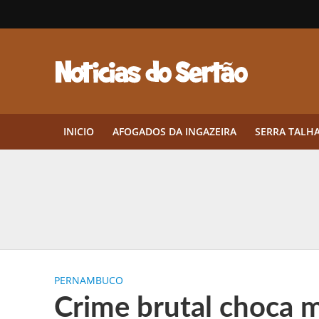
INICIO
AFOGADOS DA INGAZEIRA
SERRA TALH
Herbicidas pré-emergentes: por q
CEP em Pernambuco: por que cons
Por que Tantos Brasileiros Têm 
PERNAMBUCO
Twin Disponibiliza Bónus de Arr
Crime brutal choca m
Twin lança torneio semanal “Mes