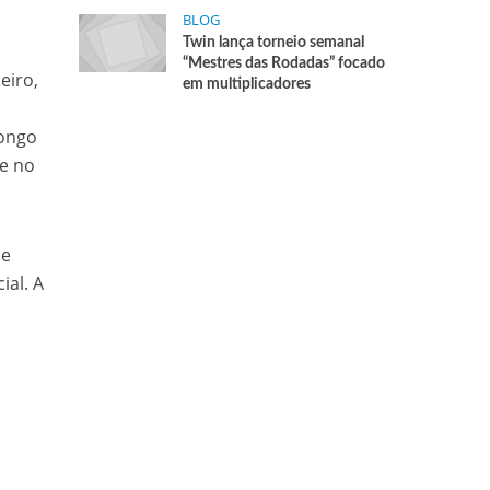
BLOG
Twin lança torneio semanal
“Mestres das Rodadas” focado
eiro,
em multiplicadores
longo
te no
 e
al. A