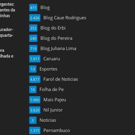
rgentes:
Blog
415
 antes da
inhas
Blog Caue Rodrigues
2.426
Blog do Erbi
352
urador-
quarta-
Blog do Pereira
246
Blog Juliana Lima
719
era
alhada e
Caruaru
1.917
Esportes
13
Farol de Noticias
4.877
Folha de Pe
16
Mais Pajeu
1.960
Nil Junior
3.620
Notícias
3
Pernambuco
1.375