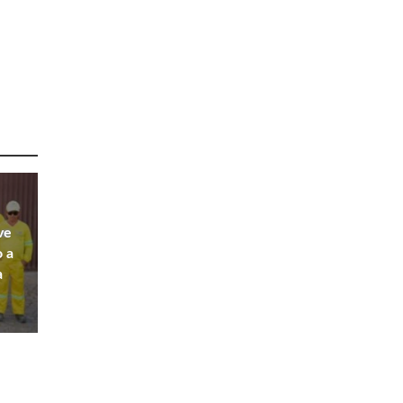
ve
o a
a