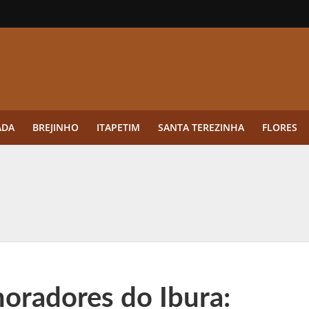
ADA
BREJINHO
ITAPETIM
SANTA TEREZINHA
FLORES
ue a aplicação antes da germinação das daninhas muda o resultado?
ultar antes de enviar dados
o Visto Americano Negado — e Como Evitar Esse Erro
anque Cripto até 3.000 € em Três Depósitos
oradores do Ibura:
tres das Rodadas” focado em multiplicadores