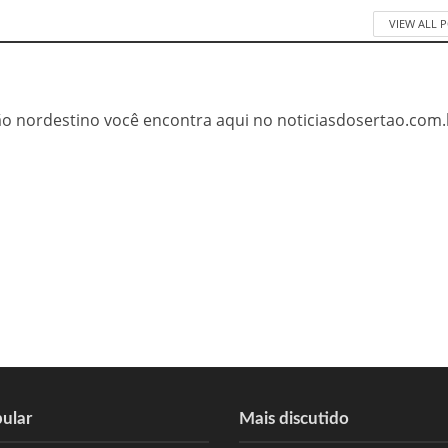
VIEW ALL 
tão nordestino você encontra aqui no noticiasdosertao.com.
ular
Mais discutido