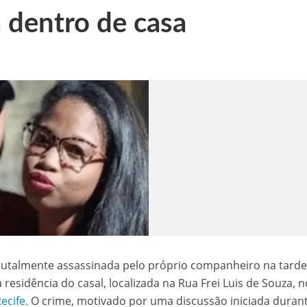
 dentro de casa
 de sementes e destaca parceria estratégica com Raquel Lyra e Marconi Santana
níveis nesta terça-feira (03)
templada com seis minicomputadores pelo Governo do Estado
 na BR-407, em Petrolina
aulinho Mototaxi
rutalmente assassinada pelo próprio companheiro na tard
 residência do casal, localizada na Rua Frei Luis de Souza, n
ecife
. O crime, motivado por uma discussão iniciada duran