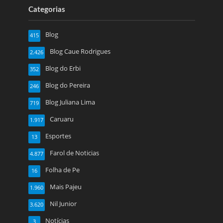
Categorias
Blog
415
Blog Caue Rodrigues
2.426
Blog do Erbi
352
Blog do Pereira
246
Blog Juliana Lima
719
Caruaru
1.917
Esportes
13
Farol de Noticias
4.877
Folha de Pe
16
Mais Pajeu
1.960
Nil Junior
3.620
Notícias
3