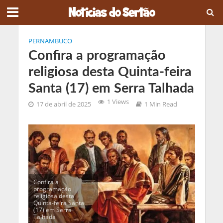
PERNAMBUCO
Confira a programação
religiosa desta Quinta-feira
Santa (17) em Serra Talhada
1 Views
17 de abril de 2025
1 Min Read
Confira a
programação
religiosa desta
Quinta-feira Santa
(17) em Serra
Talhada