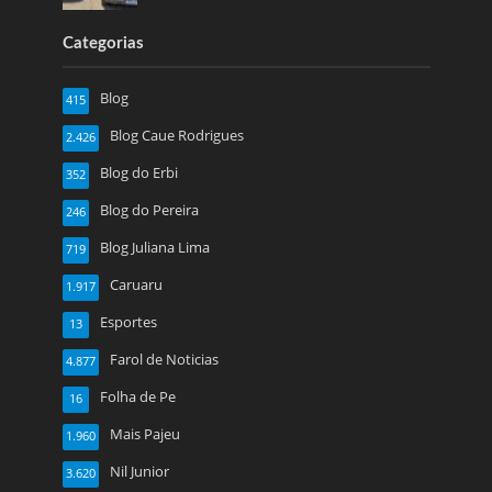
Categorias
Blog
415
Blog Caue Rodrigues
2.426
Blog do Erbi
352
Blog do Pereira
246
Blog Juliana Lima
719
Caruaru
1.917
Esportes
13
Farol de Noticias
4.877
Folha de Pe
16
Mais Pajeu
1.960
Nil Junior
3.620