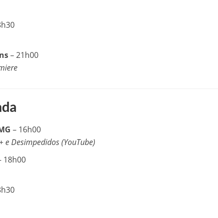
8h30
ans
– 21h00
miere
ada
-MG
– 16h00
y+ e Desimpedidos (YouTube)
– 18h00
8h30