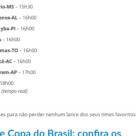
rio-MS
– 15h30
ense-AL
– 16h00
yba-PI
– 16h00
A
– 16h00
almas-TO
– 16h00
tá-AC
– 16h00
Trem-AP
– 17h00
 18h00
 (tempo real)
ões para não perder nenhum lance dos seus times favoritos
e Copa do Brasil: confira os