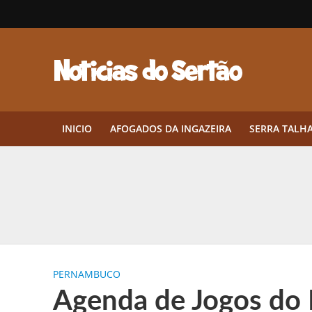
INICIO
AFOGADOS DA INGAZEIRA
SERRA TALH
Herbicidas pré-emergentes: por q
CEP em Pernambuco: por que cons
Por que Tantos Brasileiros Têm 
PERNAMBUCO
Twin Disponibiliza Bónus de Arr
Agenda de Jogos do F
Twin lança torneio semanal “Mes