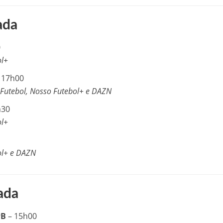
ada
0
ol+
 17h00
Futebol, Nosso Futebol+ e DAZN
h30
ol+
ol+ e DAZN
ada
PB
– 15h00