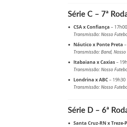
Série C – 7ª Rod
CSA x Confiança
– 17h0
Transmissão: Nosso Futeb
Náutico x Ponte Preta
–
Transmissão: Band, Nosso 
Itabaiana x Caxias
– 19
Transmissão: Nosso Futeb
Londrina x ABC
– 19h30
Transmissão: Nosso Futeb
Série D – 6ª Rod
Santa Cruz-RN x Treze-