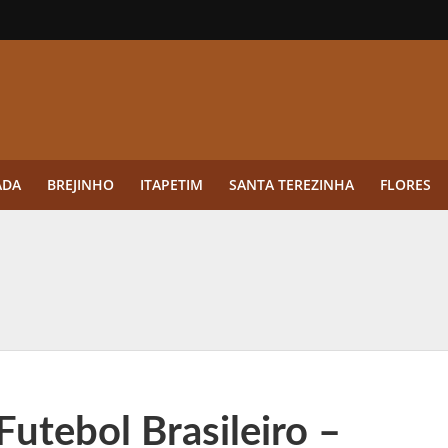
ADA
BREJINHO
ITAPETIM
SANTA TEREZINHA
FLORES
ue a aplicação antes da germinação das daninhas muda o resultado?
ultar antes de enviar dados
o Visto Americano Negado — e Como Evitar Esse Erro
anque Cripto até 3.000 € em Três Depósitos
utebol Brasileiro –
tres das Rodadas” focado em multiplicadores