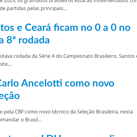
de 2025, os gramados brasileiros estarão movimentados c
e partidas pelas principais…
ntos e Ceará ficam no 0 a 0 no
a 8ª rodada
oitava rodada da Série A do Campeonato Brasileiro, Santos 
oite…
arlo Ancelotti como novo
leção
do pela CBF como novo técnico da Seleção Brasileira, nesta
 comandar o Brasil…