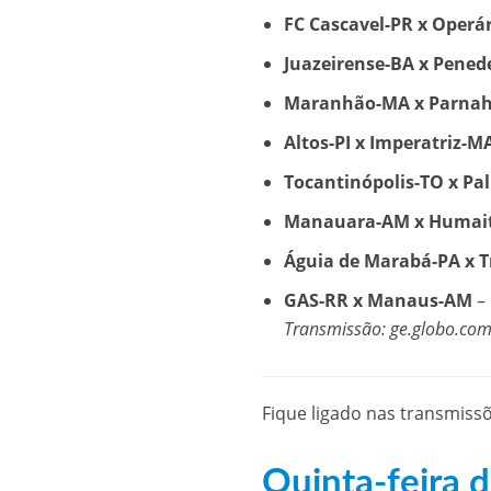
FC Cascavel-PR x Operá
Juazeirense-BA x Pened
Maranhão-MA x Parnah
Altos-PI x Imperatriz-M
Tocantinópolis-TO x P
Manauara-AM x Humai
Águia de Marabá-PA x 
GAS-RR x Manaus-AM
–
Transmissão: ge.globo.com
Fique ligado nas transmiss
Quinta-feira d