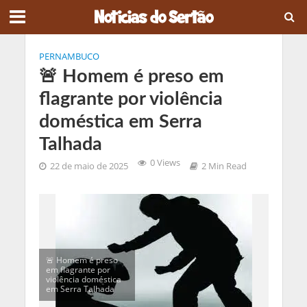
PERNAMBUCO
🚨 Homem é preso em
flagrante por violência
doméstica em Serra
Talhada
0 Views
22 de maio de 2025
2 Min Read
🚨 Homem é preso
em flagrante por
violência doméstica
em Serra Talhada