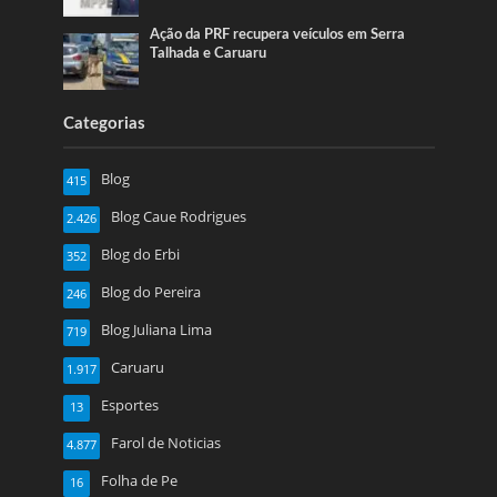
Ação da PRF recupera veículos em Serra
Talhada e Caruaru
Categorias
Blog
415
Blog Caue Rodrigues
2.426
Blog do Erbi
352
Blog do Pereira
246
Blog Juliana Lima
719
Caruaru
1.917
Esportes
13
Farol de Noticias
4.877
Folha de Pe
16