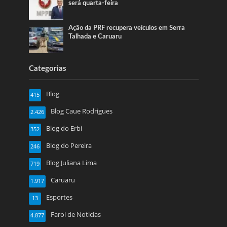
será quarta-feira
Ação da PRF recupera veículos em Serra
Talhada e Caruaru
Categorias
Blog
415
Blog Caue Rodrigues
2.426
Blog do Erbi
352
Blog do Pereira
246
Blog Juliana Lima
719
Caruaru
1.917
Esportes
13
Farol de Noticias
4.877