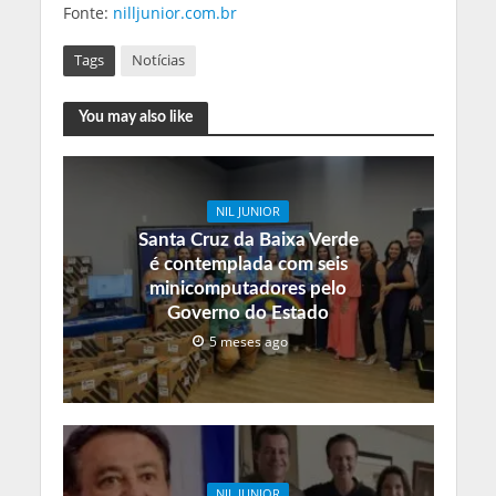
Fonte:
nilljunior.com.br
Tags
Notícias
You may also like
NIL JUNIOR
Santa Cruz da Baixa Verde
é contemplada com seis
minicomputadores pelo
Governo do Estado
5 meses ago
NIL JUNIOR