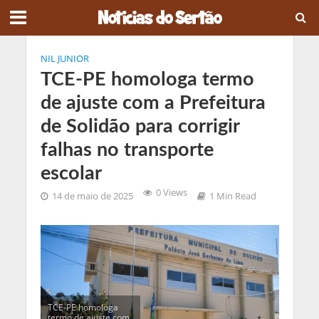
NIL JUNIOR
TCE-PE homologa termo
de ajuste com a Prefeitura
de Solidão para corrigir
falhas no transporte
escolar
0 Views
14 de maio de 2025
1 Min Read
TCE-PE homologa
termo de ajuste com