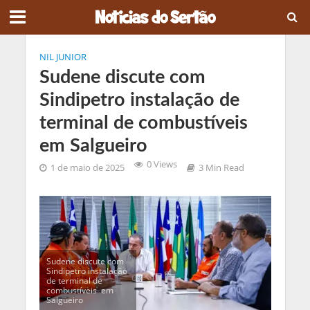
NIL JUNIOR
Sudene discute com
Sindipetro instalação de
terminal de combustíveis
em Salgueiro
0 Views
1 de maio de 2025
3 Min Read
Sudene discute com
Sindipetro instalação
de terminal de
combustíveis em
Salgueiro