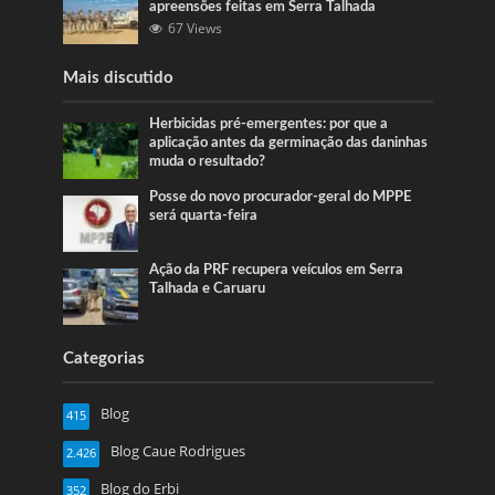
apreensões feitas em Serra Talhada
67 Views
Mais discutido
Herbicidas pré-emergentes: por que a
aplicação antes da germinação das daninhas
muda o resultado?
Posse do novo procurador-geral do MPPE
será quarta-feira
Ação da PRF recupera veículos em Serra
Talhada e Caruaru
Categorias
Blog
415
Blog Caue Rodrigues
2.426
Blog do Erbi
352