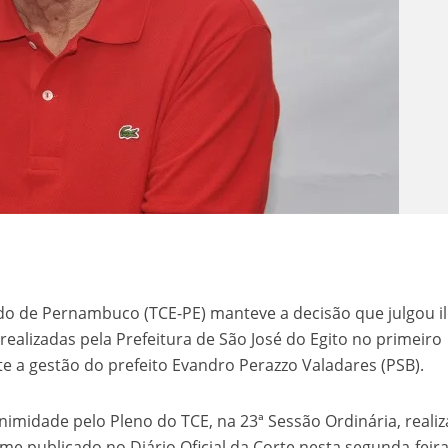
do de Pernambuco (TCE-PE) manteve a decisão que julgou il
ealizadas pela Prefeitura de São José do Egito no primeiro
e a gestão do prefeito Evandro Perazzo Valadares (PSB).
nimidade pelo Pleno do TCE, na 23ª Sessão Ordinária, reali
me publicado no Diário Oficial da Corte nesta segunda-feira 