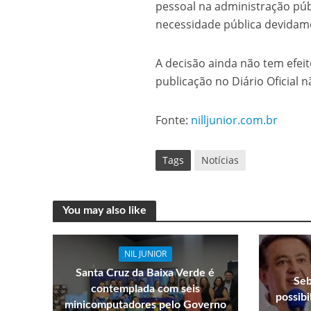
pessoal na administração púb
necessidade pública devida
A decisão ainda não tem efeito
publicação no Diário Oficial 
Fonte:
nilljunior.com.br
Tags
Notícias
You may also like
NIL JUNIOR
Santa Cruz da Baixa Verde é
Seb
contemplada com seis
possib
minicomputadores pelo Governo