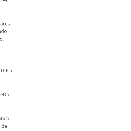
dares
rado
o,
 TCE a
etto
ntida
o de