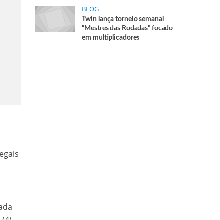
BLOG
Twin lança torneio semanal
“Mestres das Rodadas” focado
em multiplicadores
egais
zada
(4).