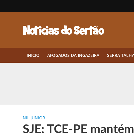
INICIO
AFOGADOS DA INGAZEIRA
SERRA TALH
Herbicidas pré-emergentes: por q
CEP em Pernambuco: por que cons
Por que Tantos Brasileiros Têm 
NIL JUNIOR
Twin Disponibiliza Bónus de Arr
SJE: TCE-PE mantém 
Twin lança torneio semanal “Mes