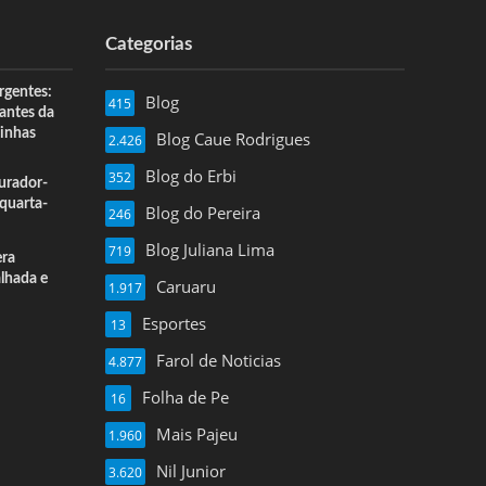
Categorias
rgentes:
Blog
415
 antes da
inhas
Blog Caue Rodrigues
2.426
Blog do Erbi
352
urador-
quarta-
Blog do Pereira
246
Blog Juliana Lima
719
era
alhada e
Caruaru
1.917
Esportes
13
Farol de Noticias
4.877
Folha de Pe
16
Mais Pajeu
1.960
Nil Junior
3.620