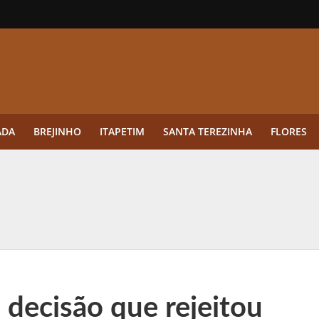
ADA
BREJINHO
ITAPETIM
SANTA TEREZINHA
FLORES
ue a aplicação antes da germinação das daninhas muda o resultado?
ultar antes de enviar dados
o Visto Americano Negado — e Como Evitar Esse Erro
anque Cripto até 3.000 € em Três Depósitos
decisão que rejeitou
tres das Rodadas” focado em multiplicadores