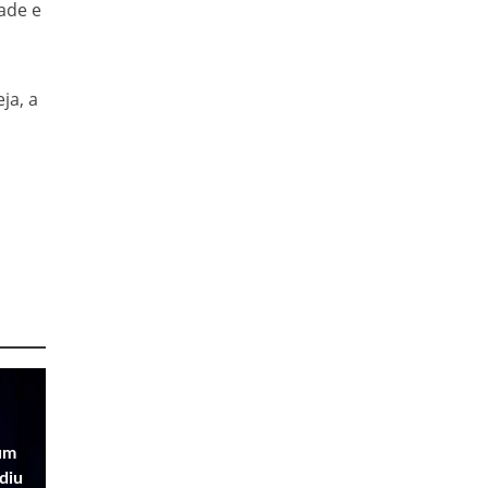
ade e
ja, a
um
diu