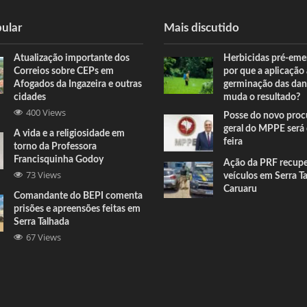
ular
Mais discutido
Atualização importante dos
Herbicidas pré-eme
Correios sobre CEPs em
por que a aplicação
Afogados da Ingazeira e outras
germinação das dan
cidades
muda o resultado?
400 Views
Posse do novo proc
geral do MPPE será 
A vida e a religiosidade em
feira
torno da Professora
Francisquinha Godoy
Ação da PRF recup
73 Views
veículos em Serra T
Caruaru
Comandante do BEPI comenta
prisões e apreensões feitas em
Serra Talhada
67 Views