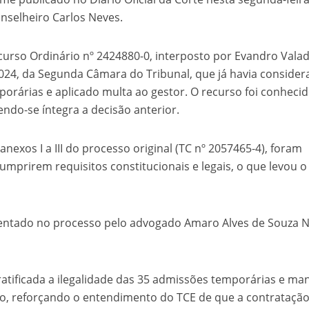
onselheiro Carlos Neves.
curso Ordinário nº 2424880-0, interposto por Evandro Vala
024, da Segunda Câmara do Tribunal, que já havia conside
orárias e aplicado multa ao gestor. O recurso foi conhecid
do-se íntegra a decisão anterior.
anexos I a III do processo original (TC nº 2057465-4), foram
umprirem requisitos constitucionais e legais, o que levou o
sentado no processo pelo advogado Amaro Alves de Souza N
ratificada a ilegalidade das 35 admissões temporárias e ma
ito, reforçando o entendimento do TCE de que a contrataçã