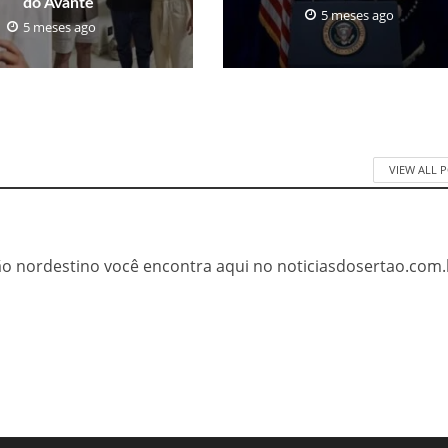
do Avante
5 meses ago
5 meses ago
VIEW ALL 
tão nordestino você encontra aqui no noticiasdosertao.com.