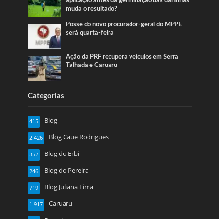
aplicação antes da germinação das daninhas
muda o resultado?
Posse do novo procurador-geral do MPPE
será quarta-feira
Ação da PRF recupera veículos em Serra
Talhada e Caruaru
Categorias
Blog
415
Blog Caue Rodrigues
2.426
Blog do Erbi
352
Blog do Pereira
246
Blog Juliana Lima
719
Caruaru
1.917