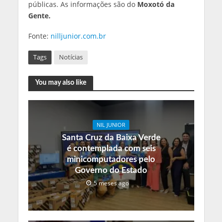
públicas. As informações são do
Moxotó da
Gente.
Fonte:
nilljunior.com.br
Tags
Notícias
You may also like
NIL JUNIOR
Santa Cruz da Baixa Verde
é contemplada com seis
minicomputadores pelo
Governo do Estado
5 meses ago