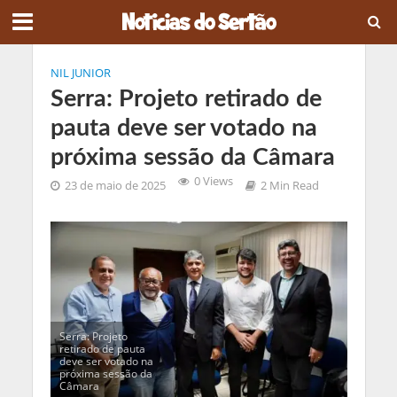
NIL JUNIOR
Serra: Projeto retirado de
pauta deve ser votado na
próxima sessão da Câmara
0 Views
23 de maio de 2025
2 Min Read
Serra: Projeto
retirado de pauta
deve ser votado na
próxima sessão da
Câmara