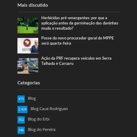
Mais discutido
Herbicidas pré-emergentes: por que a
aplicação antes da germinação das daninhas
muda o resultado?
Posse do novo procurador-geral do MPPE
será quarta-feira
Ação da PRF recupera veículos em Serra
Talhada e Caruaru
Categorias
Blog
415
Blog Caue Rodrigues
2.426
Blog do Erbi
352
Blog do Pereira
246